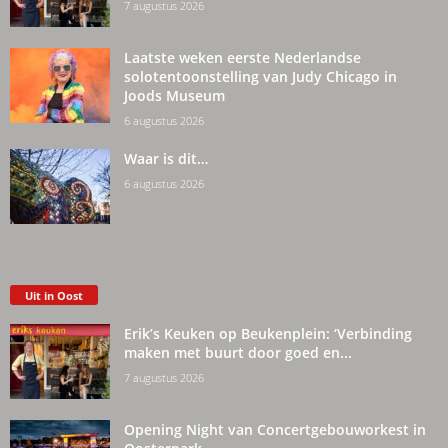
7 augustus 2026
Laatste weken eerste Nederlandse
solotentoonstelling van Judy Chicago in
Joods Museum
6 augustus 2026
Waar is dit…
6 augustus 2026
Uit in Oost
Erik’s Keuken op Beukenplein: ‘Verbinding
maken met buurt door goed en...
7 augustus 2026
Opening Night van Concertgebouworkest in