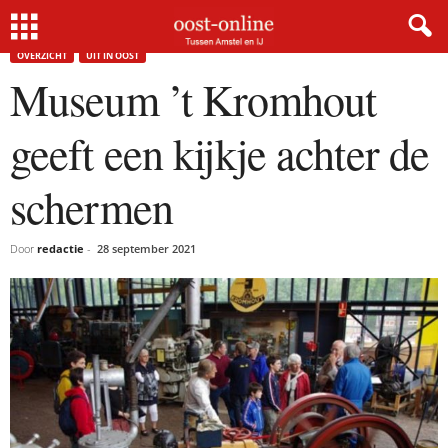
Home
Overzicht
Museum ’t Kromhout geeft een kijkje achter de schermen
OVERZICHT
UIT IN OOST
Museum ’t Kromhout
geeft een kijkje achter de
schermen
Door
redactie
-
28 september 2021