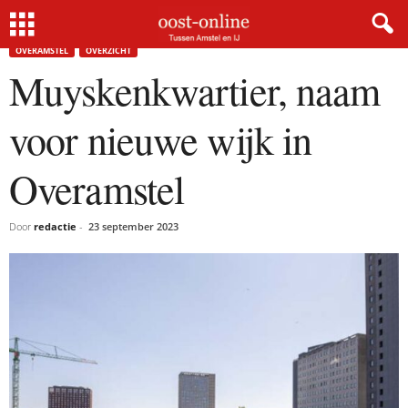
Home
Overamstel
Muyskenkwartier, naam voor nieuwe wijk in Overamstel
OVERAMSTEL
OVERZICHT
Muyskenkwartier, naam
voor nieuwe wijk in
Overamstel
Door
redactie
-
23 september 2023