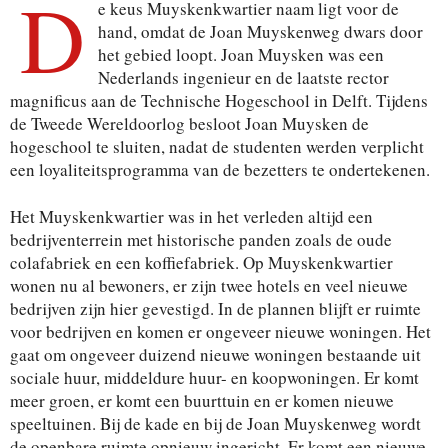
D
e keus Muyskenkwartier naam ligt voor de
hand, omdat de Joan Muyskenweg dwars door
het gebied loopt. Joan Muysken was een
Nederlands ingenieur en de laatste rector
magnificus aan de Technische Hogeschool in Delft. Tijdens
de Tweede Wereldoorlog besloot Joan Muysken de
hogeschool te sluiten, nadat de studenten werden verplicht
een loyaliteitsprogramma van de bezetters te ondertekenen.
Het Muyskenkwartier was in het verleden altijd een
bedrijventerrein met historische panden zoals de oude
colafabriek en een koffiefabriek. Op Muyskenkwartier
wonen nu al bewoners, er zijn twee hotels en veel nieuwe
bedrijven zijn hier gevestigd. In de plannen blijft er ruimte
voor bedrijven en komen er ongeveer nieuwe woningen. Het
gaat om ongeveer duizend nieuwe woningen bestaande uit
sociale huur, middeldure huur- en koopwoningen. Er komt
meer groen, er komt een buurttuin en er komen nieuwe
speeltuinen. Bij de kade en bij de Joan Muyskenweg wordt
de openbare ruimte opnieuw ingericht. Er komt een nieuwe