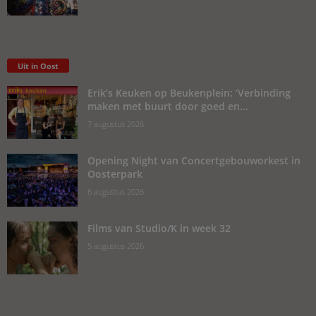
Uit in Oost
Erik’s Keuken op Beukenplein: ‘Verbinding
maken met buurt door goed en...
7 augustus 2026
Opening Night van Concertgebouworkest in
Oosterpark
6 augustus 2026
Films van Studio/K in week 32
5 augustus 2026