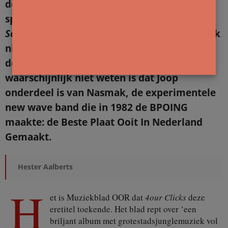
de in zwart gehulde zeventiger is zijn
spierwitte sik. Dat deze hem de bijnaam
The
Selffulfilling Prophet
opleverde komt dan ook
niet als een volslagen verrassing. Maar wat
de inwoners van Amsterdam-Oost
waarschijnlijk niet weten is dat Joop
onderdeel is van Nasmak, de experimentele
new wave band die in 1982 de BPOING
maakte: de Beste Plaat Ooit In Nederland
Gemaakt.
Hester Aalberts
H
et is Muziekblad OOR dat
4our Clicks
deze
eretitel toekende. Het blad rept over ‘een
briljant album met grotestadsjunglemuziek vol