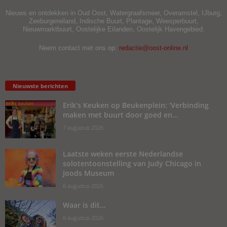
Nieuws en ontdekken in Oud Oost, Watergraafsmeer, Overamstel, IJburg,
Zeeburgereiland, Indische Buurt, Plantage, Weesperbuurt,
Nieuwmarktbuurt, Oostelijke Eilanden, Oostelijk Havengebied.
Neem contact met ons op:
redactie@oost-online.nl
Nieuwste berichten
Erik’s Keuken op Beukenplein: ‘Verbinding
maken met buurt door goed en...
7 augustus 2026
Laatste weken eerste Nederlandse
solotentoonstelling van Judy Chicago in
Joods Museum
6 augustus 2026
Waar is dit…
6 augustus 2026