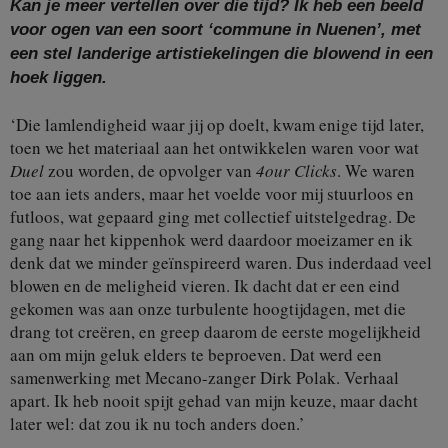
Kan je meer vertellen over die tijd? Ik heb een beeld
voor ogen van een soort ‘commune in Nuenen’, met
een stel landerige artistiekelingen die blowend in een
hoek liggen.
‘Die lamlendigheid waar jij op doelt, kwam enige tijd later,
toen we het materiaal aan het ontwikkelen waren voor wat
Duel
zou worden, de opvolger van
4our Clicks
. We waren
toe aan iets anders, maar het voelde voor mij stuurloos en
futloos, wat gepaard ging met collectief uitstelgedrag. De
gang naar het kippenhok werd daardoor moeizamer en ik
denk dat we minder geïnspireerd waren. Dus inderdaad veel
blowen en de meligheid vieren. Ik dacht dat er een eind
gekomen was aan onze turbulente hoogtijdagen, met die
drang tot creëren, en greep daarom de eerste mogelijkheid
aan om mijn geluk elders te beproeven. Dat werd een
samenwerking met Mecano-zanger Dirk Polak. Verhaal
apart. Ik heb nooit spijt gehad van mijn keuze, maar dacht
later wel: dat zou ik nu toch anders doen.’