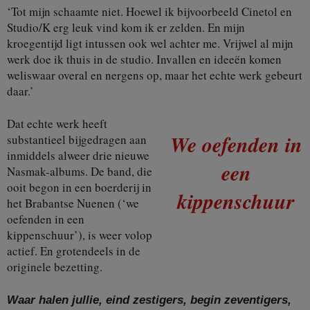
‘Tot mijn schaamte niet. Hoewel ik bijvoorbeeld Cinetol en
Studio/K erg leuk vind kom ik er zelden. En mijn
kroegentijd ligt intussen ook wel achter me. Vrijwel al mijn
werk doe ik thuis in de studio. Invallen en ideeën komen
weliswaar overal en nergens op, maar het echte werk gebeurt
daar.’
Dat echte werk heeft
We oefenden in
substantieel bijgedragen aan
inmiddels alweer drie nieuwe
een
Nasmak-albums. De band, die
ooit begon in een boerderij in
kippenschuur
het Brabantse Nuenen (‘we
oefenden in een
kippenschuur’), is weer volop
actief. En grotendeels in de
originele bezetting.
Waar halen jullie, eind zestigers, begin zeventigers,