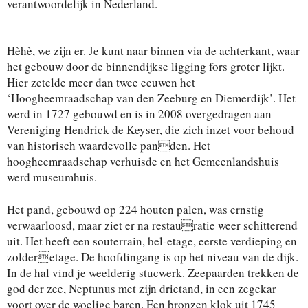
verantwoordelijk in Nederland.
Hèhè, we zijn er. Je kunt naar binnen via de achterkant, waar
het gebouw door de binnendijkse ligging fors groter lijkt.
Hier zetelde meer dan twee eeuwen het
‘Hoogheemraadschap van den Zeeburg en Diemerdijk’. Het
werd in 1727 gebouwd en is in 2008 overgedragen aan
Vereniging Hendrick de Keyser, die zich inzet voor behoud
van historisch waardevolle panden. Het
hoogheemraadschap verhuisde en het Gemeenlandshuis
werd museumhuis.
Het pand, gebouwd op 224 houten palen, was ernstig
verwaarloosd, maar ziet er na restauratie weer schitterend
uit. Het heeft een souterrain, bel-etage, eerste verdieping en
zolderetage. De hoofdingang is op het niveau van de dijk.
In de hal vind je weelderig stucwerk. Zeepaarden trekken de
god der zee, Neptunus met zijn drietand, in een zegekar
voort over de woelige baren. Een bronzen klok uit 1745