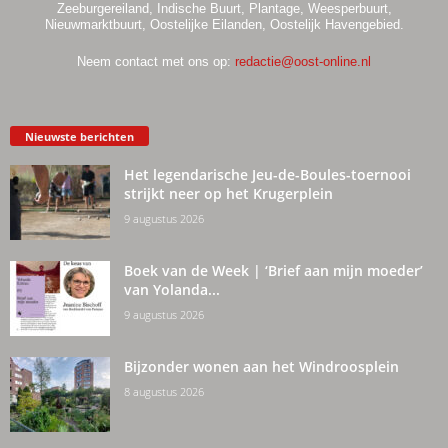
Zeeburgereiland, Indische Buurt, Plantage, Weesperbuurt,
Nieuwmarktbuurt, Oostelijke Eilanden, Oostelijk Havengebied.
Neem contact met ons op:
redactie@oost-online.nl
Nieuwste berichten
Het legendarische Jeu-de-Boules-toernooi
strijkt neer op het Krugerplein
9 augustus 2026
Boek van de Week | ‘Brief aan mijn moeder’
van Yolanda...
9 augustus 2026
Bijzonder wonen aan het Windroosplein
8 augustus 2026