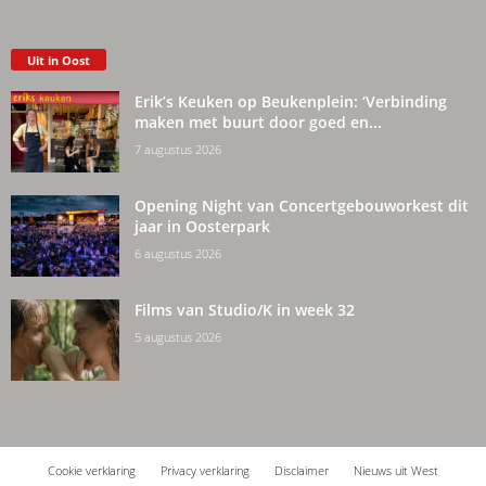
Uit in Oost
Erik’s Keuken op Beukenplein: ‘Verbinding
maken met buurt door goed en...
7 augustus 2026
Opening Night van Concertgebouworkest dit
jaar in Oosterpark
6 augustus 2026
Films van Studio/K in week 32
5 augustus 2026
Cookie verklaring
Privacy verklaring
Disclaimer
Nieuws uit West