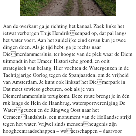
Aan de overkant ga je richting het kanaal. Zoek links het
ietwat verborgen Thijs Hendriksenpad op, dat pal langs
het water voert. Aan het zuidelijke eind ervan kun je twee
dingen doen. Als je tijd hebt, ga je rechts naar
Diemerdammersluis, ter hoogte van de plek waar de Diem
uitmondt in het IJmeer. Historische grond, en ooit
strategisch van belang. Hier vochten de Watergeuzen in de
Tachtigjarige Oorlog tegen de Spanjaarden, om de vrijheid
van Amsterdam. Je kunt ook linksaf het Diemerpark in.
Dat moet sowieso gebeuren, ook als je van
Diemerdammersluis terugkomt. Deze route brengt je in één
ruk langs de Hein de Haanbrug, watersportvereniging De
Watergeuzen en de Ringweg Oost naar het
Gemeenlandshuis, een monument van de Hollandse strijd
tegen het water. Vrijwel sinds mensenheugenis zijn
hoogheemraadschappen – waterschappen – daarvoor