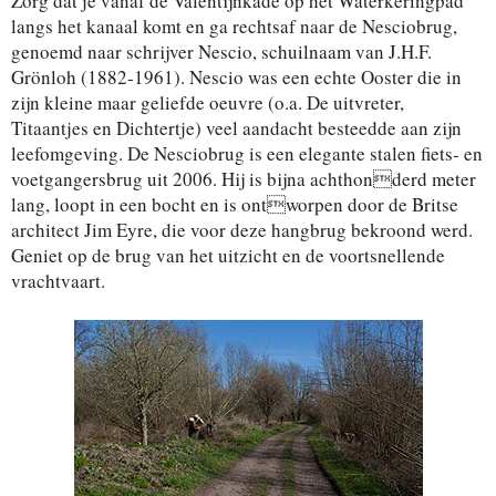
Zorg dat je vanaf de Valentijnkade op het Waterkeringpad
langs het kanaal komt en ga rechtsaf naar de Nesciobrug,
genoemd naar schrijver Nescio, schuilnaam van J.H.F.
Grönloh (1882-1961). Nescio was een echte Ooster die in
zijn kleine maar geliefde oeuvre (o.a. De uitvreter,
Titaantjes en Dichtertje) veel aandacht besteedde aan zijn
leefomgeving. De Nesciobrug is een elegante stalen fiets- en
voetgangersbrug uit 2006. Hij is bijna achthonderd meter
lang, loopt in een bocht en is ontworpen door de Britse
architect Jim Eyre, die voor deze hangbrug bekroond werd.
Geniet op de brug van het uitzicht en de voortsnellende
vrachtvaart.