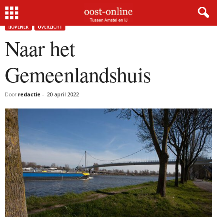
Home
IJopener
Naar het Gemeenlandshuis
IJOPENER
OVERZICHT
Naar het
Gemeenlandshuis
Door
redactie
-
20 april 2022