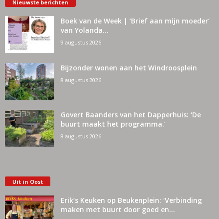
Nieuwste berichten
Boek van de Week | ‘Brief aan mijn moeder’
van Yolanda...
9 augustus 2026
Bijzonder wonen aan het Windroosplein
8 augustus 2026
Govert Baanders van het Dapperhuis: ‘De
buurt maakt het programma.’
8 augustus 2026
Uit in Oost
Erik’s Keuken op Beukenplein: ‘Verbinding
maken met buurt door goed en...