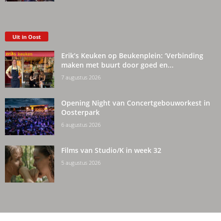
Uit in Oost
Erik’s Keuken op Beukenplein: ‘Verbinding
maken met buurt door goed en...
7 augustus 2026
Opening Night van Concertgebouworkest in
Oosterpark
6 augustus 2026
Films van Studio/K in week 32
5 augustus 2026