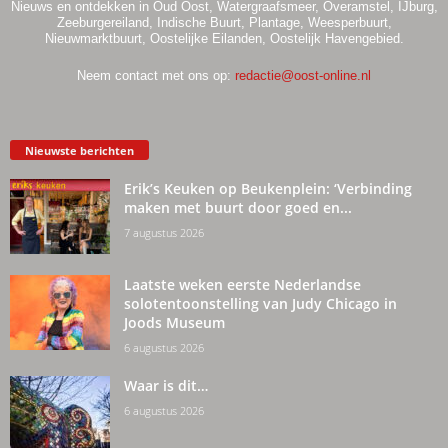
Nieuws en ontdekken in Oud Oost, Watergraafsmeer, Overamstel, IJburg,
Zeeburgereiland, Indische Buurt, Plantage, Weesperbuurt,
Nieuwmarktbuurt, Oostelijke Eilanden, Oostelijk Havengebied.
Neem contact met ons op:
redactie@oost-online.nl
Nieuwste berichten
Erik’s Keuken op Beukenplein: ‘Verbinding
maken met buurt door goed en...
7 augustus 2026
Laatste weken eerste Nederlandse
solotentoonstelling van Judy Chicago in
Joods Museum
6 augustus 2026
Waar is dit…
6 augustus 2026