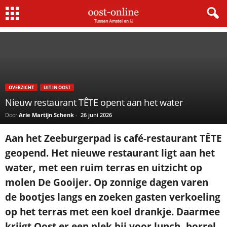
Home
Eten&Drinken
Nieuw restaurant TÊTE opent aan het water
OVERZICHT
UIT IN OOST
Nieuw restaurant TÊTE opent aan het water
Door
Arie Martijn Schenk
-
26 juni 2026
Aan het Zeeburgerpad is café-restaurant TÊTE
geopend. Het nieuwe restaurant ligt aan het
water, met een ruim terras en uitzicht op
molen De Gooijer. Op zonnige dagen varen
de bootjes langs en zoeken gasten verkoeling
op het terras met een koel drankje. Daarmee
krijgt Oost er een plek bij voor lunch, borrel