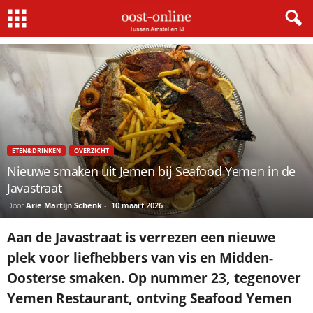
Home
Eten&Drinken
Nieuwe smaken uit Jemen bij Seafood Yemen in de Javastraat
ETEN&DRINKEN
OVERZICHT
Nieuwe smaken uit Jemen bij Seafood Yemen in de
Javastraat
Door
Arie Martijn Schenk
-
10 maart 2026
Aan de Javastraat is verrezen een nieuwe
plek voor liefhebbers van vis en Midden-
Oosterse smaken. Op nummer 23, tegenover
Yemen Restaurant, ontving Seafood Yemen