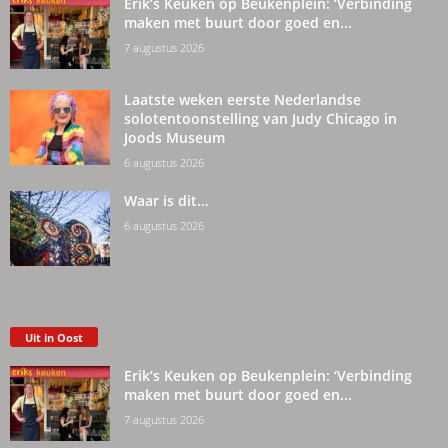
Erik’s Keuken op Beukenplein: ‘Verbinding
maken met buurt door goed en...
7 augustus 2026
Laatste weken eerste Nederlandse
solotentoonstelling van Judy Chicago in
Joods Museum
6 augustus 2026
Waar is dit…
6 augustus 2026
Uit in Oost
Erik’s Keuken op Beukenplein: ‘Verbinding
maken met buurt door goed en...
7 augustus 2026