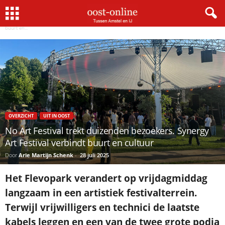
Home
Overzicht
No Art Festival trekt duizenden bezoekers. Synergy Art Festival verbindt
×
buurt en...
Gratis NieuwsMail
VOORNAAM
OVERZICHT
UIT IN OOST
E-MAIL
No Art Festival trekt duizenden bezoekers. Synergy
Art Festival verbindt buurt en cultuur
Door
Arie Martijn Schenk
-
28 juli 2025
Postcode
Het Flevopark verandert op vrijdagmiddag
langzaam in een artistiek festivalterrein.
Terwijl vrijwilligers en technici de laatste
Met de inschrijving accepteer ik de
privacyverklaring.
kabels leggen en een van de twee grote podia