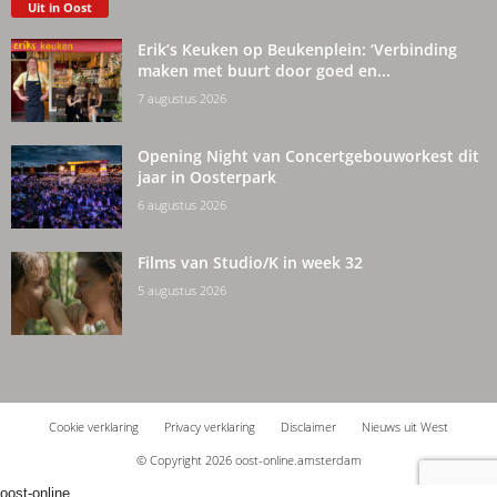
Uit in Oost
Erik’s Keuken op Beukenplein: ‘Verbinding
maken met buurt door goed en...
7 augustus 2026
Opening Night van Concertgebouworkest dit
jaar in Oosterpark
6 augustus 2026
Films van Studio/K in week 32
5 augustus 2026
Cookie verklaring
Privacy verklaring
Disclaimer
Nieuws uit West
© Copyright 2026 oost-online.amsterdam
oost-online