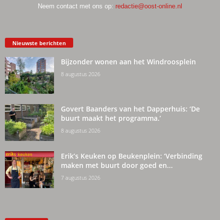
Neem contact met ons op:
redactie@oost-online.nl
Nieuwste berichten
Bijzonder wonen aan het Windroosplein
8 augustus 2026
Govert Baanders van het Dapperhuis: ‘De
buurt maakt het programma.’
8 augustus 2026
Erik’s Keuken op Beukenplein: ‘Verbinding
maken met buurt door goed en...
7 augustus 2026