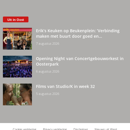
Uit in Oost
Erik’s Keuken op Beukenplein: ‘Verbinding
maken met buurt door goed en...
7 augustus 2026
Opening Night van Concertgebouworkest in
Oosterpark
6 augustus 2026
Films van Studio/K in week 32
5 augustus 2026
Cookie verklaring
Privacy verklaring
Disclaimer
Nieuws uit West