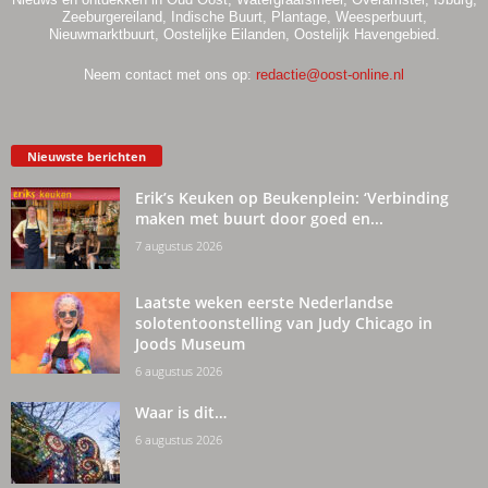
Zeeburgereiland, Indische Buurt, Plantage, Weesperbuurt,
Nieuwmarktbuurt, Oostelijke Eilanden, Oostelijk Havengebied.
Neem contact met ons op:
redactie@oost-online.nl
Nieuwste berichten
Erik’s Keuken op Beukenplein: ‘Verbinding
maken met buurt door goed en...
7 augustus 2026
Laatste weken eerste Nederlandse
solotentoonstelling van Judy Chicago in
Joods Museum
6 augustus 2026
Waar is dit…
6 augustus 2026