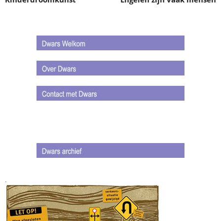
.
.
.