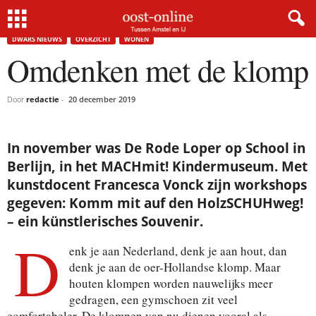
Home
Dwars nieuws
Omdenken met de klomp
DWARS NIEUWS
OVERZICHT
WONEN
Omdenken met de klomp
Door
redactie
-
20 december 2019
In november was De Rode Loper op School in
Berlijn, in het MACHmit! Kindermuseum. Met
kunstdocent Francesca Vonck zijn workshops
gegeven: Komm mit auf den HolzSCHUHweg!
– ein künstlerisches Souvenir.
D
enk je aan Nederland, denk je aan hout, dan
denk je aan de oer-Hollandse klomp. Maar
houten klompen worden nauwelijks meer
gedragen, een gymschoen zit veel
comfortabeler. De klompen van nu dienen vooral als