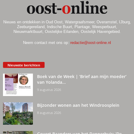
Nieuws en ontdekken in Oud Oost, Watergraafsmeer, Overamstel, IJburg,
Zeeburgereiland, Indische Buurt, Plantage, Weesperbuurt,
Nieuwmarktbuurt, Oostelijke Eilanden, Oostelijk Havengebied.
Neem contact met ons op:
redactie@oost-online.nl
Nieuwste berichten
Boek van de Week | ‘Brief aan mijn moeder’
van Yolanda...
9 augustus 2026
Bijzonder wonen aan het Windroosplein
8 augustus 2026
Govert Baanders van het Dapperhuis: ‘De