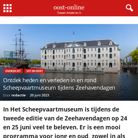
Home
Overzicht
Ontdek heden en verleden in en rond Scheepvaartmuseum tijdens
Zeehavendagen
OVERZICHT
UIT IN OOST
Ontdek heden en verleden in en rond
Scheepvaartmuseum tijdens Zeehavendagen
Door
redactie
-
20 juni 2023
In Het Scheepvaartmuseum is tijdens de
tweede editie van de Zeehavendagen op 24
en 25 juni veel te beleven. Er is een mooi
programma voor jong en oud, zowel in als