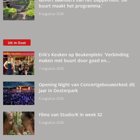
buurt maakt het programma.’
8 augustus 2026
Uit in Oost
Erik’s Keuken op Beukenplein: ‘Verbinding
maken met buurt door goed en...
7 augustus 2026
Opening Night van Concertgebouworkest dit
jaar in Oosterpark
6 augustus 2026
Films van Studio/K in week 32
5 augustus 2026