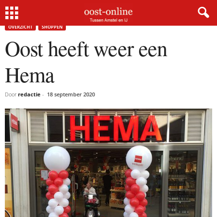
Home
Overzicht
Oost heeft weer een Hema
OVERZICHT
SHOPPEN
Oost heeft weer een
Hema
Door
redactie
-
18 september 2020