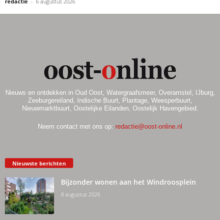
redactie
-
6 augustus 2026
Nieuws en ontdekken in Oud Oost, Watergraafsmeer, Overamstel, IJburg,
Zeeburgereiland, Indische Buurt, Plantage, Weesperbuurt,
Nieuwmarktbuurt, Oostelijke Eilanden, Oostelijk Havengebied.
Neem contact met ons op:
redactie@oost-online.nl
Nieuwste berichten
Bijzonder wonen aan het Windroosplein
8 augustus 2026