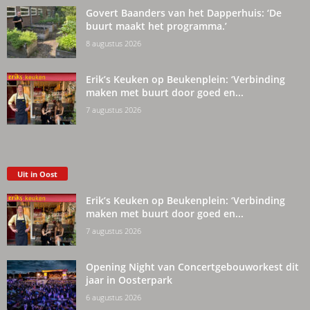
Govert Baanders van het Dapperhuis: ‘De
buurt maakt het programma.’
8 augustus 2026
Erik’s Keuken op Beukenplein: ‘Verbinding
maken met buurt door goed en...
7 augustus 2026
Uit in Oost
Erik’s Keuken op Beukenplein: ‘Verbinding
maken met buurt door goed en...
7 augustus 2026
Opening Night van Concertgebouworkest dit
jaar in Oosterpark
6 augustus 2026