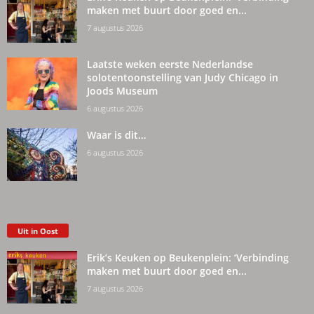
maken met buurt door goed en...
7 augustus 2026
Laatste weken eerste Nederlandse
solotentoonstelling van Judy Chicago in
Joods Museum
6 augustus 2026
Waar is dit…
6 augustus 2026
Uit in Oost
Erik’s Keuken op Beukenplein: ‘Verbinding
maken met buurt door goed en...
7 augustus 2026