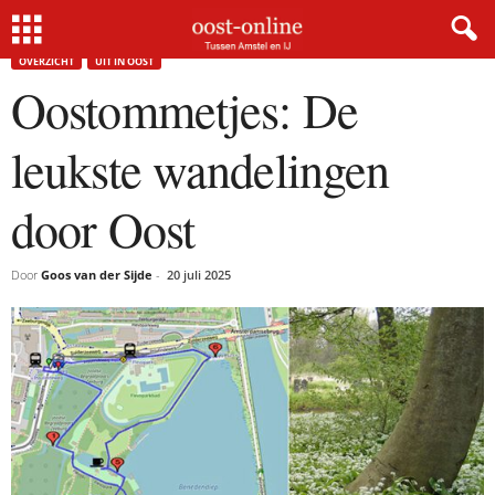
Home
Uit In Oost
Oostommetjes: De leukste wandelingen door Oost
OVERZICHT
UIT IN OOST
Oostommetjes: De
leukste wandelingen
door Oost
Door
Goos van der Sijde
-
20 juli 2025