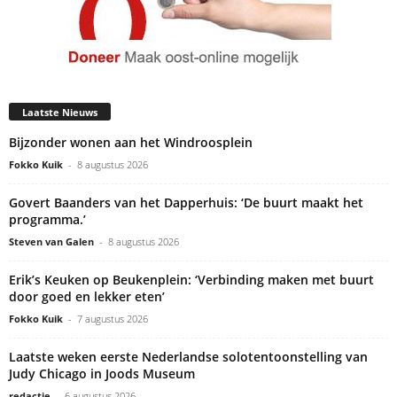
Laatste Nieuws
Bijzonder wonen aan het Windroosplein
Fokko Kuik
-
8 augustus 2026
Govert Baanders van het Dapperhuis: ‘De buurt maakt het
programma.’
Steven van Galen
-
8 augustus 2026
Erik’s Keuken op Beukenplein: ‘Verbinding maken met buurt
door goed en lekker eten’
Fokko Kuik
-
7 augustus 2026
Laatste weken eerste Nederlandse solotentoonstelling van
Judy Chicago in Joods Museum
redactie
-
6 augustus 2026