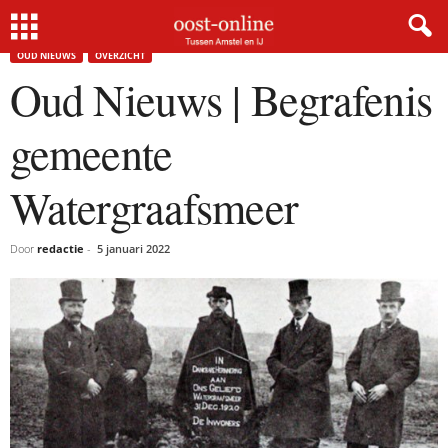
Home
Oud Nieuws
Oud Nieuws | Begrafenis gemeente Watergraafsmeer
OUD NIEUWS
OVERZICHT
Oud Nieuws | Begrafenis
gemeente
Watergraafsmeer
Door
redactie
-
5 januari 2022