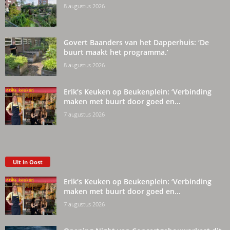
8 augustus 2026
Govert Baanders van het Dapperhuis: ‘De
buurt maakt het programma.’
8 augustus 2026
Erik’s Keuken op Beukenplein: ‘Verbinding
maken met buurt door goed en...
7 augustus 2026
Uit in Oost
Erik’s Keuken op Beukenplein: ‘Verbinding
maken met buurt door goed en...
7 augustus 2026