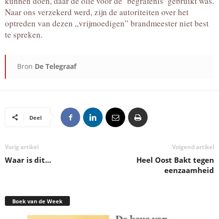
kunnen doen, daar de olie voor de ‘begrafenis’ gebruikt was.
Naar ons verzekerd werd, zijn de autoriteiten over het
optreden van dezen „vrijmoedigen” brandmeester niet best
te spreken.
Bron
De Telegraaf
Deel
Vorig artikel
Volgend artikel
Waar is dit…
Heel Oost Bakt tegen
eenzaamheid
Boek van de Week