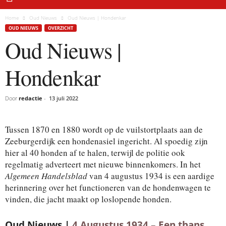
Home
Oud Nieuws
Oud Nieuws | Hondenkar
OUD NIEUWS
OVERZICHT
Oud Nieuws |
Hondenkar
Door
redactie
-
13 juli 2022
Tussen 1870 en 1880 wordt op de vuilstortplaats aan de
Zeeburgerdijk een hondenasiel ingericht. Al spoedig zijn
hier al 40 honden af te halen, terwijl de politie ook
regelmatig adverteert met nieuwe binnenkomers. In het
Algemeen Handelsblad
van 4 augustus 1934 is een aardige
herinnering over het functioneren van de hondenwagen te
vinden, die jacht maakt op loslopende honden.
Oud Nieuws |
4 Augustus 1934 – Een thans