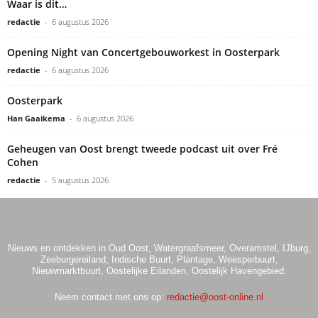
Waar is dit…
redactie
-
6 augustus 2026
Opening Night van Concertgebouworkest in Oosterpark
redactie
-
6 augustus 2026
Oosterpark
Han Gaaikema
-
6 augustus 2026
Geheugen van Oost brengt tweede podcast uit over Fré
Cohen
redactie
-
5 augustus 2026
Nieuws en ontdekken in Oud Oost, Watergraafsmeer, Overamstel, IJburg,
Zeeburgereiland, Indische Buurt, Plantage, Weesperbuurt,
Nieuwmarktbuurt, Oostelijke Eilanden, Oostelijk Havengebied.
Neem contact met ons op:
redactie@oost-online.nl