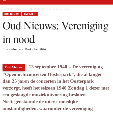
Home
Oud Nieuws
Oud Nieuws: Vereniging in nood
OUD NIEUWS
OVERZICHT
Oud Nieuws: Vereniging
in nood
Door
redactie
-
16 oktober 2024
|
13 september 1940 – De vereeniging
Oud Nieuws
“Openluchtconcerten Oosterpark”, die al langer
dan 25 jaren de concerten in het Oosterpark
verzorgt, heeft het seizoen 1940 Zondag 1 dezer met
een geslaagde muziekuitvoering besloten.
Niettegenstaande de uiterst moeilijke
omstandigheden, waaronder de vereeniging