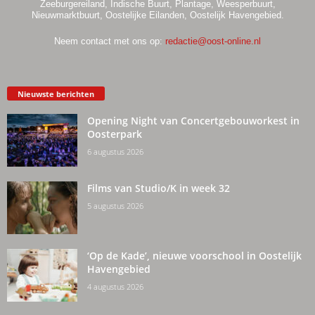
Zeeburgereiland, Indische Buurt, Plantage, Weesperbuurt,
Nieuwmarktbuurt, Oostelijke Eilanden, Oostelijk Havengebied.
Neem contact met ons op:
redactie@oost-online.nl
Nieuwste berichten
Opening Night van Concertgebouworkest in
Oosterpark
6 augustus 2026
Films van Studio/K in week 32
5 augustus 2026
‘Op de Kade’, nieuwe voorschool in Oostelijk
Havengebied
4 augustus 2026