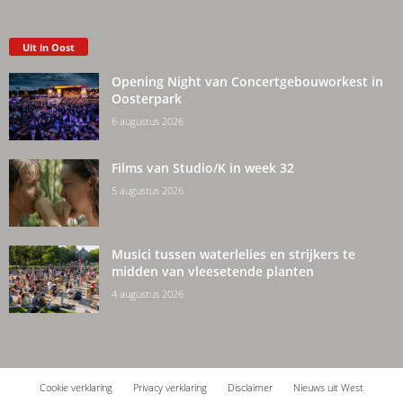
Uit in Oost
Opening Night van Concertgebouworkest in
Oosterpark
6 augustus 2026
Films van Studio/K in week 32
5 augustus 2026
Musici tussen waterlelies en strijkers te
midden van vleesetende planten
4 augustus 2026
Cookie verklaring
Privacy verklaring
Disclaimer
Nieuws uit West