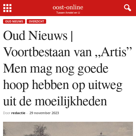
Home
Oud Nieuws
Oud Nieuws | Voortbestaan van „Artis” Men mag nog goede hoop
hebben...
OUD NIEUWS
OVERZICHT
Oud Nieuws |
Voortbestaan van „Artis”
Men mag nog goede
hoop hebben op uitweg
uit de moeilijkheden
Door
redactie
-
29 november 2023