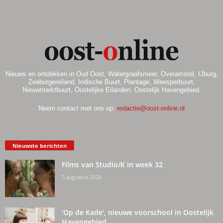
Nieuws en ontdekken in Oud Oost, Watergraafsmeer, Overamstel, IJburg,
Zeeburgereiland, Indische Buurt, Plantage, Weesperbuurt,
Nieuwmarktbuurt, Oostelijke Eilanden, Oostelijk Havengebied.
Neem contact met ons op:
redactie@oost-online.nl
Nieuwste berichten
Films van Studio/K in week 32
5 augustus 2026
‘Op de Kade’, nieuwe voorschool in Oostelijk
Havengebied