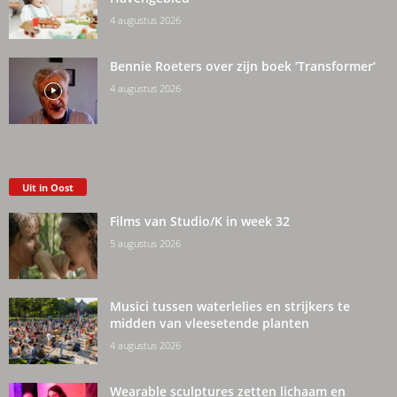
4 augustus 2026
Bennie Roeters over zijn boek ‘Transformer’
4 augustus 2026
Uit in Oost
Films van Studio/K in week 32
5 augustus 2026
Musici tussen waterlelies en strijkers te
midden van vleesetende planten
4 augustus 2026
Wearable sculptures zetten lichaam en