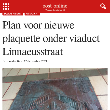
Home
Dwars nieuws
Plan voor nieuwe plaquette onder viaduct Linnaeusstraat
DWARS NIEUWS
OVERZICHT
Plan voor nieuwe
plaquette onder viaduct
Linnaeusstraat
Door
redactie
-
17 december 2021