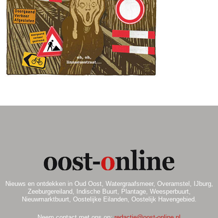
.
Nieuws en ontdekken in Oud Oost, Watergraafsmeer, Overamstel, IJburg,
Zeeburgereiland, Indische Buurt, Plantage, Weesperbuurt,
Nieuwmarktbuurt, Oostelijke Eilanden, Oostelijk Havengebied.
Neem contact met ons op:
redactie@oost-online.nl