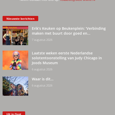
Nieuwste berichten
Erik’s Keuken op Beukenplein: ‘Verbinding
maken met buurt door goed en...
7 augustus 2026
Laatste weken eerste Nederlandse
solotentoonstelling van Judy Chicago in
Joods Museum
6 augustus 2026
Waar is dit…
6 augustus 2026
Uit in Oost