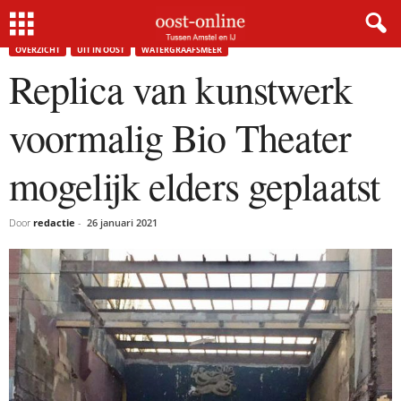
Home
Overzicht
Replica van kunstwerk voormalig Bio Theater mogelijk elders geplaatst
OVERZICHT
UIT IN OOST
WATERGRAAFSMEER
Replica van kunstwerk
voormalig Bio Theater
mogelijk elders geplaatst
Door
redactie
-
26 januari 2021