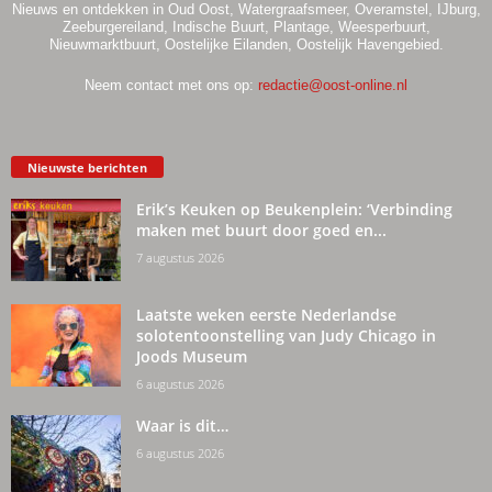
Nieuws en ontdekken in Oud Oost, Watergraafsmeer, Overamstel, IJburg,
Zeeburgereiland, Indische Buurt, Plantage, Weesperbuurt,
Nieuwmarktbuurt, Oostelijke Eilanden, Oostelijk Havengebied.
Neem contact met ons op:
redactie@oost-online.nl
Nieuwste berichten
Erik’s Keuken op Beukenplein: ‘Verbinding
maken met buurt door goed en...
7 augustus 2026
Laatste weken eerste Nederlandse
solotentoonstelling van Judy Chicago in
Joods Museum
6 augustus 2026
Waar is dit…
6 augustus 2026