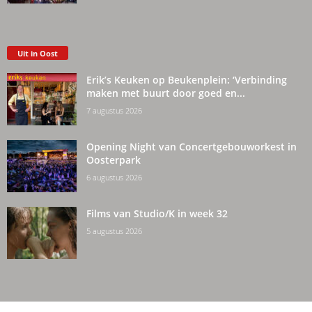
Uit in Oost
Erik’s Keuken op Beukenplein: ‘Verbinding
maken met buurt door goed en...
7 augustus 2026
Opening Night van Concertgebouworkest in
Oosterpark
6 augustus 2026
Films van Studio/K in week 32
5 augustus 2026