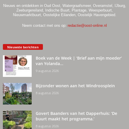
Nieuws en ontdekken in Oud Oost, Watergraafsmeer, Overamstel, IJburg,
Zeeburgereiland, Indische Buurt, Plantage, Weesperbuurt,
Nieuwmarktbuurt, Oostelijke Eilanden, Oostelijk Havengebied.
Neem contact met ons op:
redactie@oost-online.nl
Nieuwste berichten
Boek van de Week | ‘Brief aan mijn moeder’
van Yolanda...
9 augustus 2026
Bijzonder wonen aan het Windroosplein
8 augustus 2026
Govert Baanders van het Dapperhuis: ‘De
buurt maakt het programma.’
8 augustus 2026