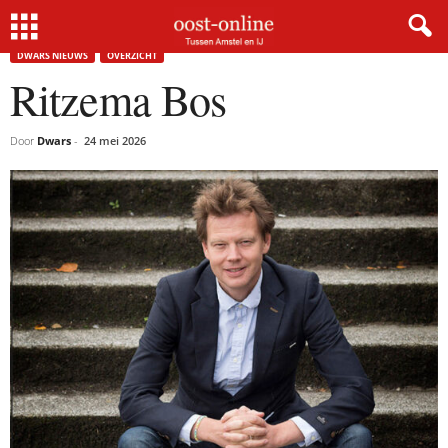
Home
Dwars nieuws
Ritzema Bos
DWARS NIEUWS
OVERZICHT
Ritzema Bos
Door
Dwars
-
24 mei 2026