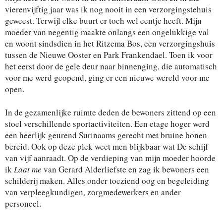
vierenvijftig jaar was ik nog nooit in een verzorgingstehuis
geweest. Terwijl elke buurt er toch wel eentje heeft. Mijn
moeder van negentig maakte onlangs een ongelukkige val
en woont sindsdien in het Ritzema Bos, een verzorgingshuis
tussen de Nieuwe Ooster en Park Frankendael. Toen ik voor
het eerst door de gele deur naar binnenging, die automatisch
voor me werd geopend, ging er een nieuwe wereld voor me
open.
In de gezamenlijke ruimte deden de bewoners zittend op een
stoel verschillende sportactiviteiten. Een etage hoger werd
een heerlijk geurend Surinaams gerecht met bruine bonen
bereid. Ook op deze plek weet men blijkbaar wat De schijf
van vijf aanraadt. Op de verdieping van mijn moeder hoorde
ik
Laat me
van Gerard Alderliefste en zag ik bewoners een
schilderij maken. Alles onder toeziend oog en begeleiding
van verpleegkundigen, zorgmedewerkers en ander
personeel.