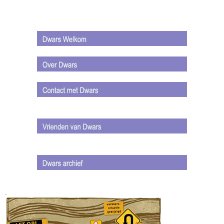
.
.
.