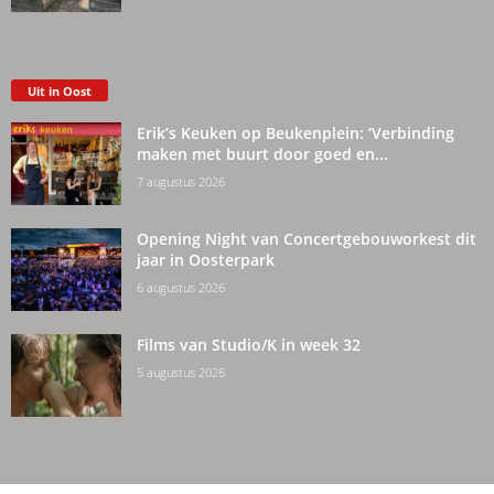
Uit in Oost
Erik’s Keuken op Beukenplein: ‘Verbinding
maken met buurt door goed en...
7 augustus 2026
Opening Night van Concertgebouworkest dit
jaar in Oosterpark
6 augustus 2026
Films van Studio/K in week 32
5 augustus 2026