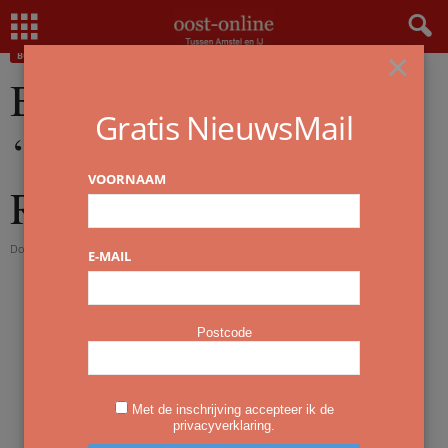
Home
BoekvandeWeek
Boek van de Week | ‘Bloedspiegel’ van Ibe Rossel
×
BOEKVANDEWEEK
OVERZICHT
Boek van de Week |
Gratis NieuwsMail
‘Bloedspiegel’ van Ibe
VOORNAAM
Rossel
Door
redactie
-
24 mei 2026
E-MAIL
Postcode
Met de inschrijving accepteer ik de
privacyverklaring.