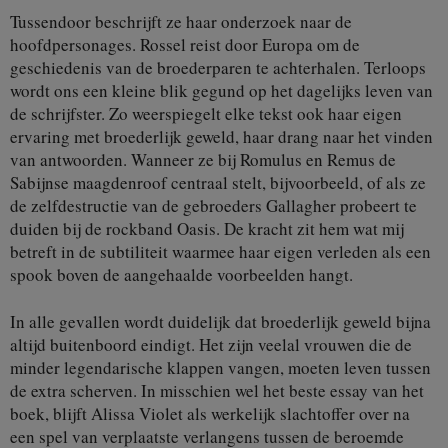
Tussendoor beschrijft ze haar onderzoek naar de
hoofdpersonages. Rossel reist door Europa om de
geschiedenis van de broederparen te achterhalen. Terloops
wordt ons een kleine blik gegund op het dagelijks leven van
de schrijfster. Zo weerspiegelt elke tekst ook haar eigen
ervaring met broederlijk geweld, haar drang naar het vinden
van antwoorden. Wanneer ze bij Romulus en Remus de
Sabijnse maagdenroof centraal stelt, bijvoorbeeld, of als ze
de zelfdestructie van de gebroeders Gallagher probeert te
duiden bij de rockband Oasis. De kracht zit hem wat mij
betreft in de subtiliteit waarmee haar eigen verleden als een
spook boven de aangehaalde voorbeelden hangt.
In alle gevallen wordt duidelijk dat broederlijk geweld bijna
altijd buitenboord eindigt. Het zijn veelal vrouwen die de
minder legendarische klappen vangen, moeten leven tussen
de extra scherven. In misschien wel het beste essay van het
boek, blijft Alissa Violet als werkelijk slachtoffer over na
een spel van verplaatste verlangens tussen de beroemde