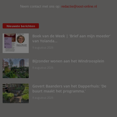
Neem contact met ons op:
redactie@oost-online.nl
Nieuwste berichten
Boek van de Week | ‘Brief aan mijn moeder’
van Yolanda...
9 augustus 2026
Bijzonder wonen aan het Windroosplein
8 augustus 2026
Govert Baanders van het Dapperhuis: ‘De
buurt maakt het programma.’
8 augustus 2026