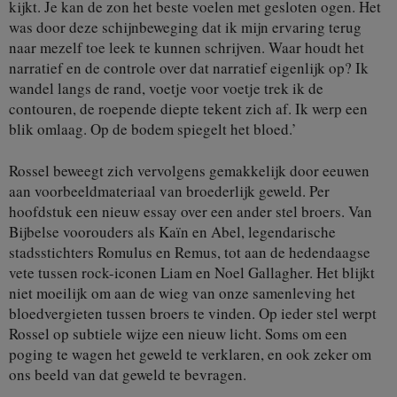
kijkt. Je kan de zon het beste voelen met gesloten ogen. Het
was door deze schijnbeweging dat ik mijn ervaring terug
naar mezelf toe leek te kunnen schrijven. Waar houdt het
narratief en de controle over dat narratief eigenlijk op? Ik
wandel langs de rand, voetje voor voetje trek ik de
contouren, de roepende diepte tekent zich af. Ik werp een
blik omlaag. Op de bodem spiegelt het bloed.’
Rossel beweegt zich vervolgens gemakkelijk door eeuwen
aan voorbeeldmateriaal van broederlijk geweld. Per
hoofdstuk een nieuw essay over een ander stel broers. Van
Bijbelse voorouders als Kaïn en Abel, legendarische
stadsstichters Romulus en Remus, tot aan de hedendaagse
vete tussen rock-iconen Liam en Noel Gallagher. Het blijkt
niet moeilijk om aan de wieg van onze samenleving het
bloedvergieten tussen broers te vinden. Op ieder stel werpt
Rossel op subtiele wijze een nieuw licht. Soms om een
poging te wagen het geweld te verklaren, en ook zeker om
ons beeld van dat geweld te bevragen.