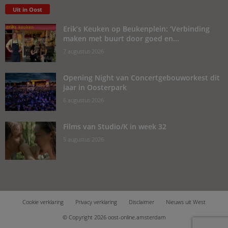
Uit in Oost
Erik’s Keuken op Beukenplein: ‘Verbinding
maken met buurt door goed en...
7 augustus 2026
Opening Night van Concertgebouworkest dit
jaar in Oosterpark
6 augustus 2026
Films van Studio/K in week 32
5 augustus 2026
Cookie verklaring
Privacy verklaring
Disclaimer
Nieuws uit West
© Copyright 2026 oost-online.amsterdam