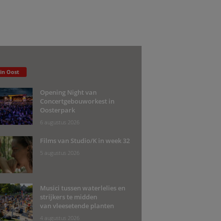
 in Oost
Opening Night van
Concertgebouworkest in
Oosterpark
6 augustus 2026
Films van Studio/K in week 32
5 augustus 2026
Musici tussen waterlelies en
strijkers te midden
van vleesetende planten
4 augustus 2026