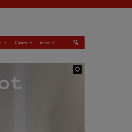
k
Dwars
Meer