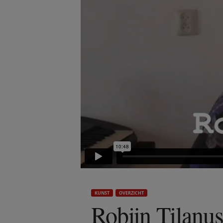
KUNST
OVERZICHT
Robijn Tilanu