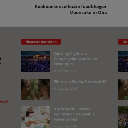
Kookboekencollectie foodblogger
Mooncake in Oba
Nieuwste berichten
Uit
Opening Night van
Concertgebouworkest in
Oosterpark
6 augustus 2026
Films van Studio/K in week 32
5 augustus 2026
ne.nl
‘Op de Kade’, nieuwe
voorschool in Oostelijk
Havengebied
4 augustus 2026