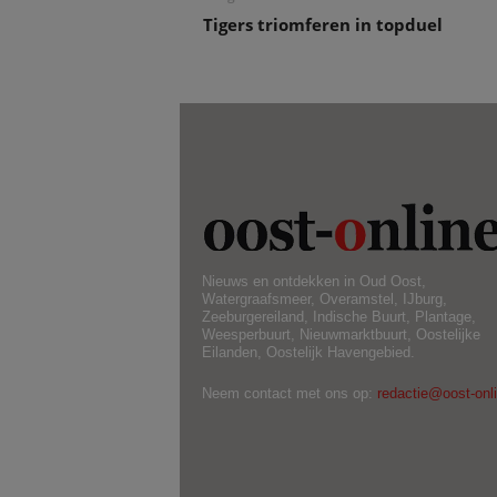
Tigers triomferen in topduel
Nieuws en ontdekken in Oud Oost,
Watergraafsmeer, Overamstel, IJburg,
Zeeburgereiland, Indische Buurt, Plantage,
Weesperbuurt, Nieuwmarktbuurt, Oostelijke
Eilanden, Oostelijk Havengebied.
Neem contact met ons op:
redactie@oost-onli