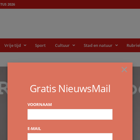
TUS 2026
Vrije tijd
Sport
Cultuur
Stad en natuur
Rubrie
×
Gratis NieuwsMail
VOORNAAM
E-MAIL