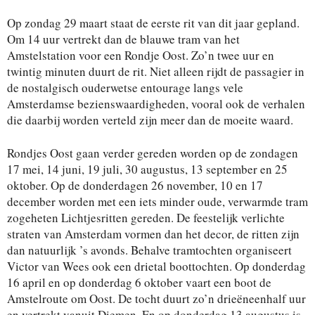
Op zondag 29 maart staat de eerste rit van dit jaar gepland.
Om 14 uur vertrekt dan de blauwe tram van het
Amstelstation voor een Rondje Oost. Zo’n twee uur en
twintig minuten duurt de rit. Niet alleen rijdt de passagier in
de nostalgisch ouderwetse entourage langs vele
Amsterdamse bezienswaardigheden, vooral ook de verhalen
die daarbij worden verteld zijn meer dan de moeite waard.
Rondjes Oost gaan verder gereden worden op de zondagen
17 mei, 14 juni, 19 juli, 30 augustus, 13 september en 25
oktober. Op de donderdagen 26 november, 10 en 17
december worden met een iets minder oude, verwarmde tram
zogeheten Lichtjesritten gereden. De feestelijk verlichte
straten van Amsterdam vormen dan het decor, de ritten zijn
dan natuurlijk ’s avonds. Behalve tramtochten organiseert
Victor van Wees ook een drietal boottochten. Op donderdag
16 april en op donderdag 6 oktober vaart een boot de
Amstelroute om Oost. De tocht duurt zo’n drieëneenhalf uur
en vertrekt vanuit Diemen. En op donderdag 13 augustus is