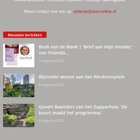
Neem contact met ons op:
redactie@oost-online.nl
Nieuwste berichten
Boek van de Week | ‘Brief aan mijn moeder’
van Yolanda...
9 augustus 2026
Bijzonder wonen aan het Windroosplein
8 augustus 2026
Govert Baanders van het Dapperhuis: ‘De
buurt maakt het programma.’
8 augustus 2026