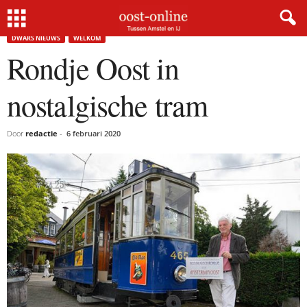
Home
Dwars nieuws
Rondje Oost in nostalgische tram
DWARS NIEUWS
WELKOM
Rondje Oost in
nostalgische tram
Door
redactie
-
6 februari 2020