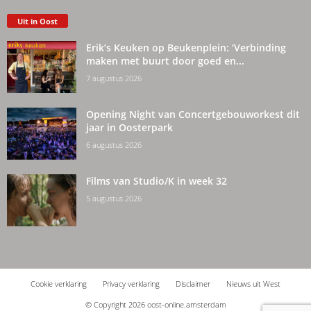
Uit in Oost
Erik’s Keuken op Beukenplein: ‘Verbinding
maken met buurt door goed en...
7 augustus 2026
Opening Night van Concertgebouworkest dit
jaar in Oosterpark
6 augustus 2026
Films van Studio/K in week 32
5 augustus 2026
Cookie verklaring
Privacy verklaring
Disclaimer
Nieuws uit West
© Copyright 2026 oost-online.amsterdam