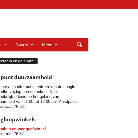
k
Dwars
Meer
urzaam en de buurt
opunt duurzaamheid
ennis- en informatiecentrum van de Jungle
 elke vrijdag een spreekuur. Voor
ankelijk advies op het gebied van
aamheid van 11.00 tot 13.00 uur. Afvalpaleis,
rstraat 76-82”.
ngloopwinkels
paleis en weggeefwinkel
rstraat 76-82