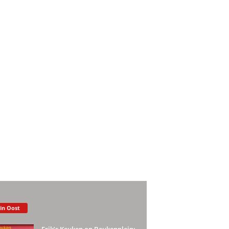
 in Oost
Erik’s Keuken op Beukenplein: