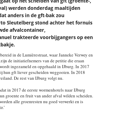
aat op het scheiden van gft (groente-,
afval) werden donderdag maaltijden
dat anders in de gft-bak zou
o Sleutelberg stond achter het fornuis
de afvalcontainer,
anuel trakteerde voorbijgangers op een
tbakje.
 bereid in de Lumièrestraat, waar Janneke Verwey en
zijn de initiatiefnemers van de petitie die eraan
t wordt ingezameld en opgehaald in IJburg. In 2017
ij hun gft liever gescheiden weggooien. In 2018
eiland. De rest van IJburg volgt nu.
nadat in 2017 de eerste wormenhotels naar IJburg
n groente en fruit van ander afval wilden scheiden.
orden alle groenresten nu goed verwerkt en is
r.’