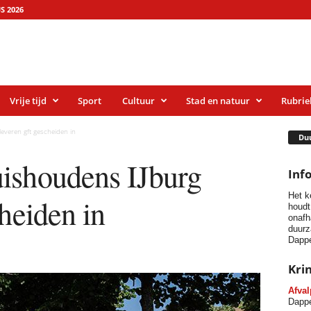
S 2026
Vrije tijd
Sport
Cultuur
Stad en natuur
Rubrie
everen gft gescheiden in
Du
ishoudens IJburg
Inf
Het k
cheiden in
houdt
onafh
duurz
Dappe
Kri
Afval
Dappe