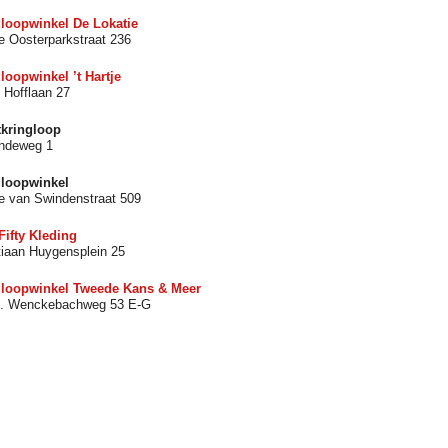
loopwinkel De Lokatie
e Oosterparkstraat 236
loopwinkel ’t Hartje
t Hofflaan 27
tkringloop
indeweg 1
gloopwinkel
e van Swindenstraat 509
 Fifty Kleding
tiaan Huygensplein 25
gloopwinkel Tweede Kans & Meer
E. Wenckebachweg 53 E-G