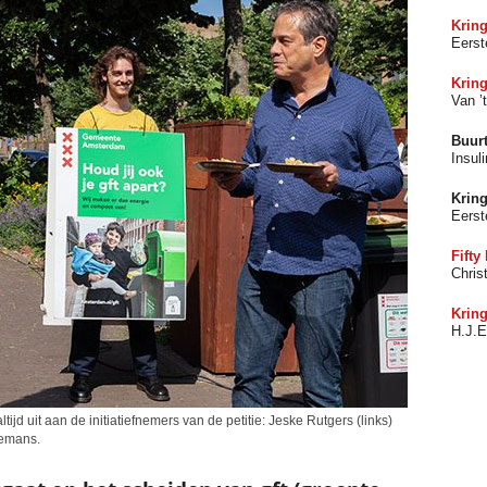
Kring
Eerst
Kring
Van ’
Buur
Insul
Krin
Eerst
Fifty
Chris
Krin
H.J.
jd uit aan de initiatiefnemers van de petitie: Jeske Rutgers (links)
gemans.