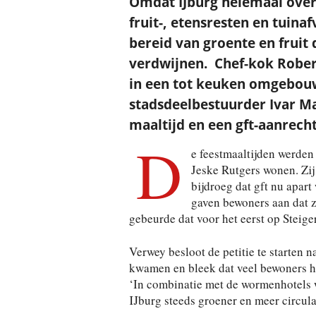
Omdat IJburg helemaal overg
fruit-, etensresten en tuin
bereid van groente en fruit 
verdwijnen. Chef-kok Robert
in een tot keuken omgebouw
stadsdeelbestuurder Ivar M
maaltijd en een gft-aanrech
D
e feestmaaltijden werden
Jeske Rutgers wonen. Zij 
bijdroeg dat gft nu apar
gaven bewoners aan dat z
gebeurde dat voor het eerst op Steiger
Verwey besloot de petitie te starten 
kwamen en bleek dat veel bewoners hu
‘In combinatie met de wormenhotels w
IJburg steeds groener en meer circulai