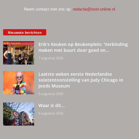
Neem contact met ons op:
redactie@oost-online.nl
Nieuwste berichten
Erik’s Keuken op Beukenplein: ‘Verbinding
maken met buurt door goed en...
7 augustus 2026
Laatste weken eerste Nederlandse
solotentoonstelling van Judy Chicago in
Joods Museum
6 augustus 2026
Waar is dit…
6 augustus 2026