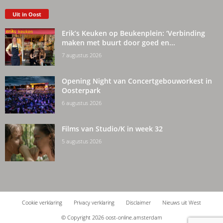
Uit in Oost
Erik’s Keuken op Beukenplein: ‘Verbinding
maken met buurt door goed en...
7 augustus 2026
Opening Night van Concertgebouworkest in
Oosterpark
6 augustus 2026
Films van Studio/K in week 32
5 augustus 2026
Cookie verklaring
Privacy verklaring
Disclaimer
Nieuws uit West
© Copyright 2026 oost-online.amsterdam