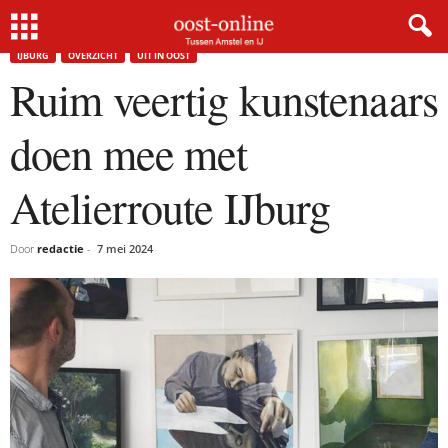
Home
Uit In Oost
Ruim veertig kunstenaars doen mee met Atelierroute IJburg
IJBURG
OVERZICHT
UIT IN OOST
Ruim veertig kunstenaars
doen mee met
Atelierroute IJburg
Door
redactie
-
7 mei 2024