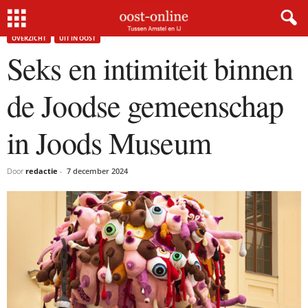
Home
Uit In Oost
Seks en intimiteit binnen de Joodse gemeenschap in Joods Museum
OVERZICHT
UIT IN OOST
Seks en intimiteit binnen
de Joodse gemeenschap
in Joods Museum
Door
redactie
-
7 december 2024