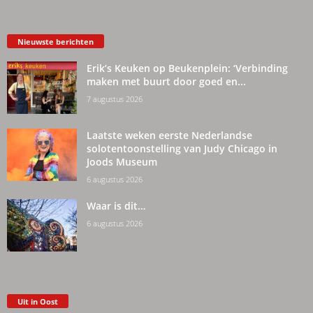
Nieuwste berichten
Erik’s Keuken op Beukenplein: ‘Verbinding
maken met buurt door goed en...
7 augustus 2026
Laatste weken eerste Nederlandse
solotentoonstelling van Judy Chicago in
Joods Museum
6 augustus 2026
Waar is dit…
6 augustus 2026
Uit in Oost