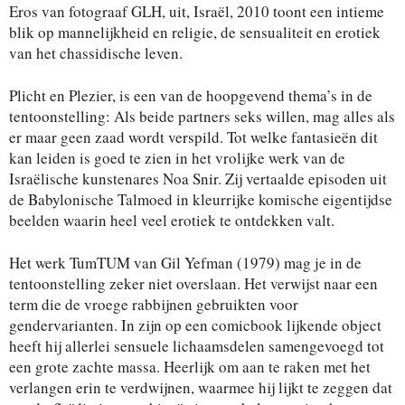
Eros van fotograaf GLH, uit, Israël, 2010 toont een intieme
blik op mannelijkheid en religie, de sensualiteit en erotiek
van het chassidische leven.
Plicht en Plezier, is een van de hoopgevend thema’s in de
tentoonstelling: Als beide partners seks willen, mag alles als
er maar geen zaad wordt verspild. Tot welke fantasieën dit
kan leiden is goed te zien in het vrolijke werk van de
Israëlische kunstenares Noa Snir. Zij vertaalde episoden uit
de Babylonische Talmoed in kleurrijke komische eigentijdse
beelden waarin heel veel erotiek te ontdekken valt.
Het werk TumTUM van Gil Yefman (1979) mag je in de
tentoonstelling zeker niet overslaan. Het verwijst naar een
term die de vroege rabbijnen gebruikten voor
gendervarianten. In zijn op een comicbook lijkende object
heeft hij allerlei sensuele lichaamsdelen samengevoegd tot
een grote zachte massa. Heerlijk om aan te raken met het
verlangen erin te verdwijnen, waarmee hij lijkt te zeggen dat