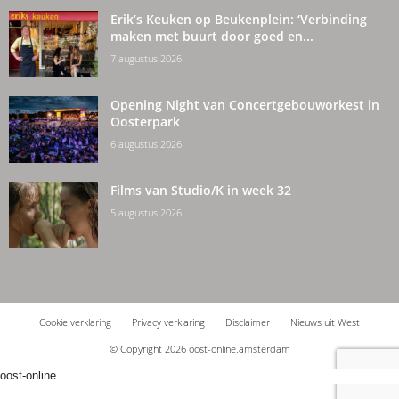
Erik’s Keuken op Beukenplein: ‘Verbinding
maken met buurt door goed en...
7 augustus 2026
Opening Night van Concertgebouworkest in
Oosterpark
6 augustus 2026
Films van Studio/K in week 32
5 augustus 2026
Cookie verklaring
Privacy verklaring
Disclaimer
Nieuws uit West
© Copyright 2026 oost-online.amsterdam
oost-online