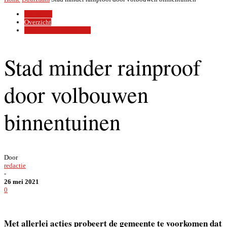
Duurzaam
Overzicht
Stedelijke ontwikkeling
Stad minder rainproof
door volbouwen
binnentuinen
Door
redactie
-
26 mei 2021
0
Met allerlei acties probeert de gemeente te voorkomen dat