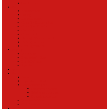
Oud Nieuws
Buurt
Buurtmensen
IJburg
Indische Buurt
Oostelijk Havengebied
Oostelijke Eilanden
Oud Oost
Overamstel
Plantage/Weesperbuurt
Watergraafsmeer
Zeeburgereiland
Vrije tijd
Uit In Oost
Exposities in Oost
Eten&Drinken
Agenda
Sport
Cultuur
Kunst
Exposities in Oost
Lezen en schrijven
Schrijvers spreken
Schrijvers over oost
De boekenkast van
BoekvandeWeek
Creatieven van Oost
Stad en natuur