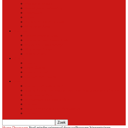
Natuur in de stad
Stedelijke ontwikkeling
Duurzaam
Groen
Parken en tuinen in Oost
Nieuws uit Artis
Rubriek
Ondernemer in Oost
De straten van Fokko Kuik
Maak een Oostommetje
Shotje van Goost
Buurtmensen
Dwars
Dwars
Over Dwars
Dwars Archief
Contact met Dwars
Meer
Contact met oost-online
oost-online op het beginscherm van je smartphone of tablet
Over oost-online
Meewerken aan oost-online
Het team
Abonneer gratis op de NieuwsMail
Doneer
Home
Duurzaam
Stad minder rainproof door volbouwen binnentuinen