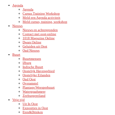
Agenda
Agenda
Cursus Training Workshop
Meld een Agenda activiteit
Meld cursus, training, workshop
Nieuws
Nieuws en achtergronden
Contact met oost-online
1018 Magazine Online
Dwars Online
Geluiden uit Oost
Oud Nieuws
Buurt
Buurtmensen
IJburg
Indische Buurt
Oostelijk Havengebied
Oostelijke Eilanden
Oud Oost
Overamstel
Plantage/Weesperbuurt
Watergraafsmeer
Zeeburgereiland
Vrije tijd
Uit In Oost
Exposities in Oost
Eten&Drinken