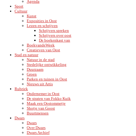
Agenda
Sport
Cultuur
Kunst
Exposities in Oost
Lezen en schrijven
Schrijvers spreken
Schrijvers over oost
De boekenkast van
BoekvandeWeek
Creatieven van Oost
Stad en natuur
Natuur in de stad
Stedelijke ontwikkeling
Duurzaam
Groen
Parken en tuinen in Oost
Nieuws uit Artis
Rubriek
Ondernemer in Oost
De straten van Fokko Kuik
Maak een Oostommetje
Shotje van Goost
Buurtmensen
Dwars
Dwars
Over Dwars
Dwars Archief