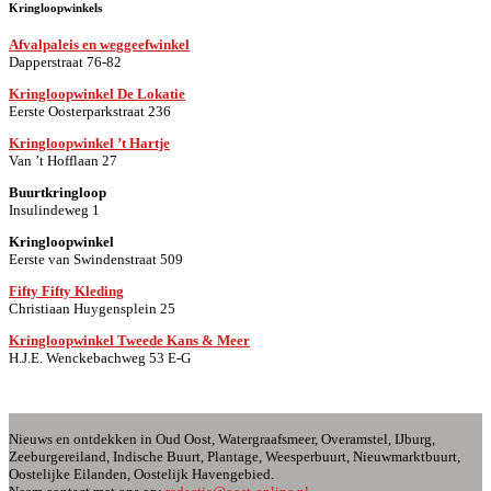
Kringloopwinkels
Afvalpaleis en weggeefwinkel
Dapperstraat 76-82
Kringloopwinkel De Lokatie
Eerste Oosterparkstraat 236
Kringloopwinkel ’t Hartje
Van ’t Hofflaan 27
Buurtkringloop
Insulindeweg 1
Kringloopwinkel
Eerste van Swindenstraat 509
Fifty Fifty Kleding
Christiaan Huygensplein 25
Kringloopwinkel Tweede Kans & Meer
H.J.E. Wenckebachweg 53 E-G
Nieuws en ontdekken in Oud Oost, Watergraafsmeer, Overamstel, IJburg,
Zeeburgereiland, Indische Buurt, Plantage, Weesperbuurt, Nieuwmarktbuurt,
Oostelijke Eilanden, Oostelijk Havengebied.