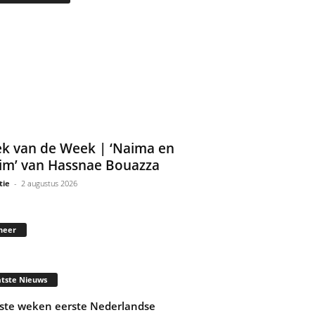
k van de Week | ‘Naima en
im’ van Hassnae Bouazza
tie
-
2 augustus 2026
neer
tste Nieuws
ste weken eerste Nederlandse