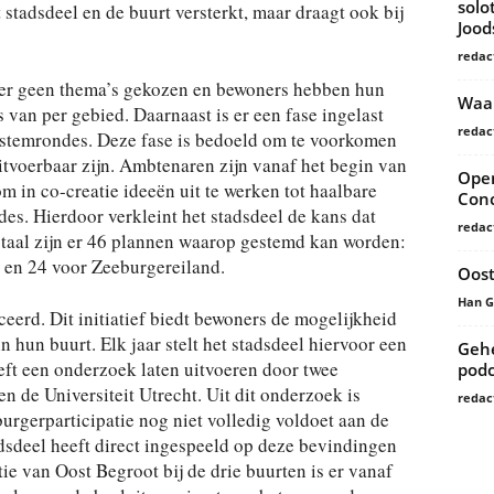
solo
 stadsdeel en de buurt versterkt, maar draagt ook bij
Joo
redac
n er geen thema’s gekozen en bewoners hebben hun
Waar
 van per gebied. Daarnaast is er een fase ingelast
redac
 stemrondes. Deze fase is bedoeld om te voorkomen
itvoerbaar zijn. Ambtenaren zijn vanaf het begin van
Open
m in co-creatie ideeën uit te werken tot haalbare
Conc
es. Hierdoor verkleint het stadsdeel de kans dat
redac
otaal zijn er 46 plannen waarop gestemd kan worden:
 en 24 voor Zeeburgereiland.
Oost
Han 
eerd. Dit initiatief biedt bewoners de mogelijkheid
in hun buurt. Elk jaar stelt het stadsdeel hiervoor een
Gehe
eft een onderzoek laten uitvoeren door twee
podc
n de Universiteit Utrecht. Uit dit onderzoek is
redac
urgerparticipatie nog niet volledig voldoet aan de
sdeel heeft direct ingespeeld op deze bevindingen
ie van Oost Begroot bij de drie buurten is er vanaf