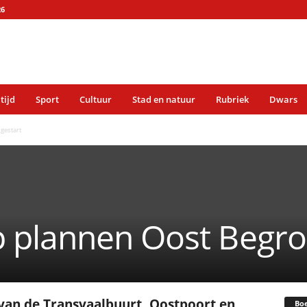
26
 tijd
Sport
Cultuur
Stad en natuur
Rubriek
Dwars
gestart
plannen Oost Begroo
van de Transvaalbuurt, Oostpoort en
Bo