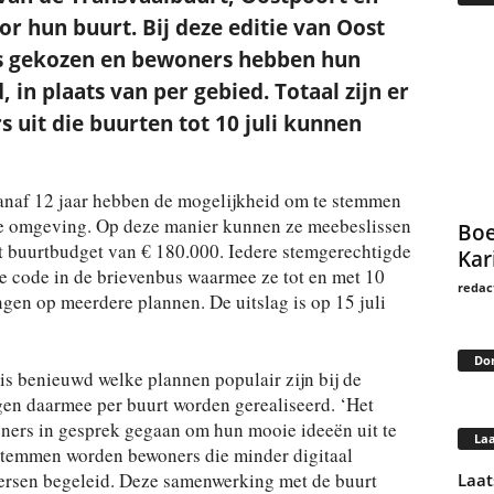
r hun buurt. Bij deze editie van Oost
’s gekozen en bewoners hebben hun
 in plaats van per gebied. Totaal zijn er
uit die buurten tot 10 juli kunnen
anaf 12 jaar hebben de mogelijkheid om te stemmen
te omgeving. Op deze manier kunnen ze meebeslissen
Boe
t buurtbudget van € 180.000. Iedere stemgerechtigde
Kar
e code in de brievenbus waarmee ze tot en met 10
redac
gen op meerdere plannen. De uitslag is op 15 juli
Do
is benieuwd welke plannen populair zijn bij de
en daarmee per buurt worden gerealiseerd. ‘Het
oners in gesprek gegaan om hun mooie ideeën uit te
Laa
 stemmen worden bewoners die minder digitaal
heersen begeleid. Deze samenwerking met de buurt
Laat