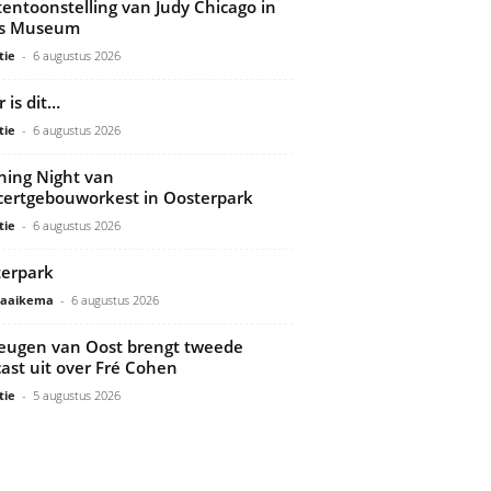
tentoonstelling van Judy Chicago in
ds Museum
tie
-
6 augustus 2026
 is dit…
tie
-
6 augustus 2026
ing Night van
ertgebouworkest in Oosterpark
tie
-
6 augustus 2026
erpark
Gaaikema
-
6 augustus 2026
ugen van Oost brengt tweede
ast uit over Fré Cohen
tie
-
5 augustus 2026