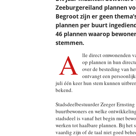
Zeeburgereiland plannen voo
Begroot zijn er geen thema
plannen per buurt ingediend,
46 plannen waarop bewoners 
stemmen.
A
lle direct omwonenden v
op plannen in hun direc
over de besteding van he
ontvangt een persoonlijk
juli één keer hun stem kunnen uitbren
bekend.
Stadsdeelbestuurder Zeeger Ernsting 
buurtbewoners en welke ontwikkeling
stadsdeel is vanaf het begin met bew
werken tot haalbare plannen. Bij het
vaardig zijn of de taal niet goed be