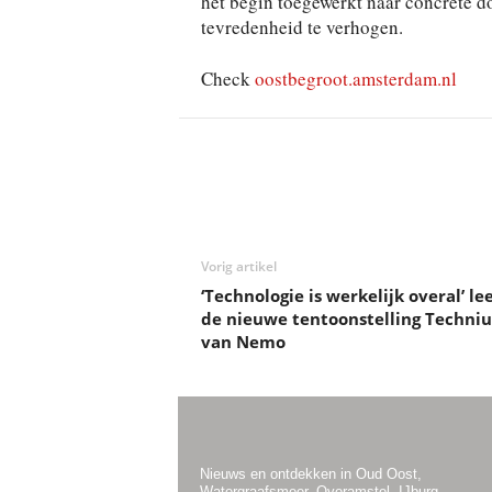
het begin toegewerkt naar concrete d
tevredenheid te verhogen.
Check
oostbegroot.amsterdam.nl
Deel
Vorig artikel
‘Technologie is werkelijk overal’ le
de nieuwe tentoonstelling Techni
van Nemo
Nieuws en ontdekken in Oud Oost,
Watergraafsmeer, Overamstel, IJburg,