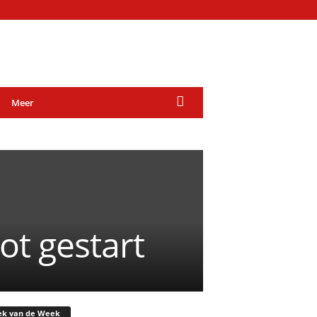
Meer
t gestart
ek van de Week