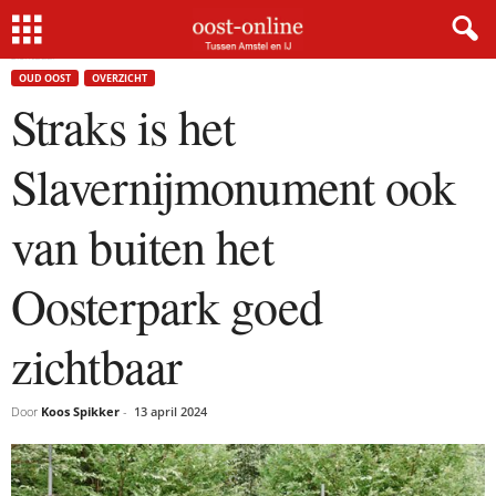
Home
Oud Oost
Straks is het Slavernijmonument ook van buiten het Oosterpark goed
zichtbaar
OUD OOST
OVERZICHT
Straks is het
Slavernijmonument ook
van buiten het
Oosterpark goed
zichtbaar
Door
Koos Spikker
-
13 april 2024