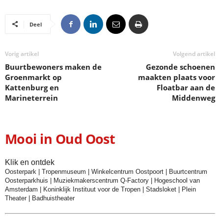
Deel
Vorig artikel
Volgend artikel
Buurtbewoners maken de
Gezonde schoenen
Groenmarkt op
maakten plaats voor
Kattenburg en
Floatbar aan de
Marineterrein
Middenweg
Mooi in Oud Oost
Klik en ontdek
Oosterpark
|
Tropenmuseum
|
Winkelcentrum Oostpoort
|
Buurtcentrum
Oosterparkhuis
|
Muziekmakerscentrum Q-Factory
|
Hogeschool van
Amsterdam
|
Koninklijk Instituut voor de Tropen
|
Stadsloket
|
Plein
Theater
|
Badhuistheater