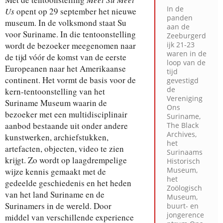
In de
Us
opent op 29 september het nieuwe
panden
museum. In de volksmond staat Su
aan de
voor Suriname. In die tentoonstelling
Zeeburgerd
wordt de bezoeker meegenomen naar
ijk 21-23
waren in de
de tijd vóór de komst van de eerste
loop van de
Europeanen naar het Amerikaanse
tijd
continent. Het vormt de basis voor de
gevestigd
de
kern-tentoonstelling van het
Vereniging
Suriname Museum waarin de
Ons
bezoeker met een multidisciplinair
Suriname,
aanbod bestaande uit onder andere
The Black
Archives,
kunstwerken, archiefstukken,
het
artefacten, objecten, video te zien
Surinaams
krijgt. Zo wordt op laagdrempelige
Historisch
Museum,
wijze kennis gemaakt met de
het
gedeelde geschiedenis en het heden
Zoölogisch
van het land Suriname en de
Museum,
Surinamers in de wereld. Door
buurt- en
jongerence
middel van verschillende experience