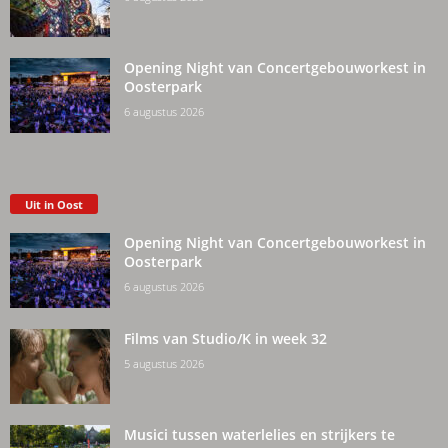
Opening Night van Concertgebouworkest in
Oosterpark
6 augustus 2026
Uit in Oost
Opening Night van Concertgebouworkest in
Oosterpark
6 augustus 2026
Films van Studio/K in week 32
5 augustus 2026
Musici tussen waterlelies en strijkers te