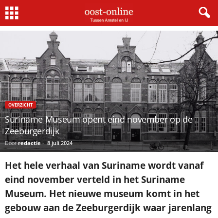
Home
Overzicht
Suriname Museum opent eind november op de Zeeburgerdijk
OVERZICHT
Suriname Museum opent eind november op de
Zeeburgerdijk
Door
redactie
-
8 juli 2024
Het hele verhaal van Suriname wordt vanaf
eind november verteld in het Suriname
Museum
.
Het nieuwe museum komt in het
gebouw aan de Zeeburgerdijk waar jarenlang