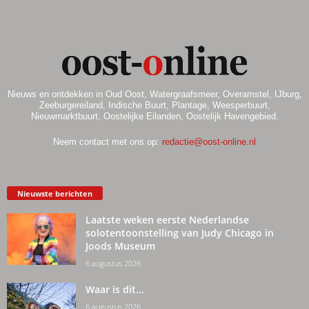
Nieuws en ontdekken in Oud Oost, Watergraafsmeer, Overamstel, IJburg,
Zeeburgereiland, Indische Buurt, Plantage, Weesperbuurt,
Nieuwmarktbuurt, Oostelijke Eilanden, Oostelijk Havengebied.
Neem contact met ons op:
redactie@oost-online.nl
Nieuwste berichten
Laatste weken eerste Nederlandse
solotentoonstelling van Judy Chicago in
Joods Museum
6 augustus 2026
Waar is dit…
6 augustus 2026