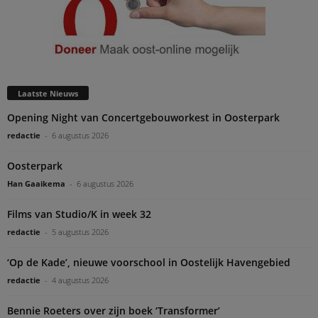
Laatste Nieuws
Opening Night van Concertgebouworkest in Oosterpark
redactie
-
6 augustus 2026
Oosterpark
Han Gaaikema
-
6 augustus 2026
Films van Studio/K in week 32
redactie
-
5 augustus 2026
‘Op de Kade’, nieuwe voorschool in Oostelijk Havengebied
redactie
-
4 augustus 2026
Bennie Roeters over zijn boek ‘Transformer’