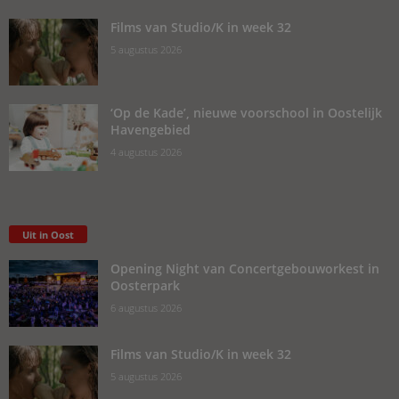
Films van Studio/K in week 32
5 augustus 2026
‘Op de Kade’, nieuwe voorschool in Oostelijk
Havengebied
4 augustus 2026
Uit in Oost
Opening Night van Concertgebouworkest in
Oosterpark
6 augustus 2026
Films van Studio/K in week 32
5 augustus 2026