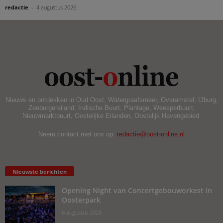
redactie
-
4 augustus 2026
Nieuws en ontdekken in Oud Oost, Watergraafsmeer, Overamstel, IJburg,
Zeeburgereiland, Indische Buurt, Plantage, Weesperbuurt,
Nieuwmarktbuurt, Oostelijke Eilanden, Oostelijk Havengebied.
Neem contact met ons op:
redactie@oost-online.nl
Nieuwste berichten
Opening Night van Concertgebouworkest in
Oosterpark
6 augustus 2026