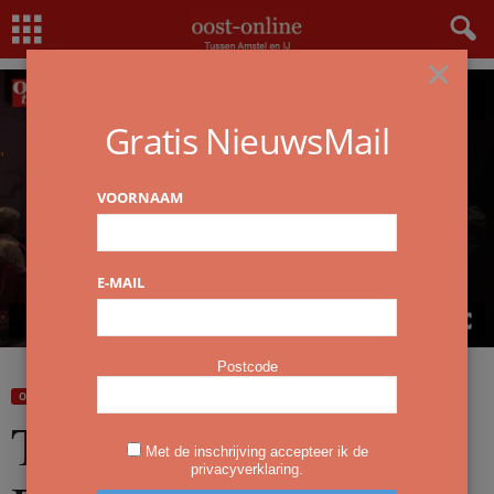
Home
Overzicht
Talkshow ging weer Dwars door Oost in Jungle
×
Gratis NieuwsMail
VOORNAAM
E-MAIL
Postcode
OVERZICHT
Talkshow ging weer
Met de inschrijving accepteer ik de
privacyverklaring.