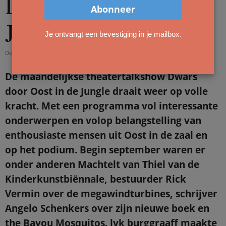
Dwars door Oost in
Jungle
Je ontvangt een bevestiging in je mailbox.
Door
redactie
-
20 september 2021
De maandelijkse theatertalkshow Dwars
door Oost in de Jungle draait weer op volle
kracht. Met een programma vol interessante
onderwerpen en volop belangstelling van
enthousiaste mensen uit Oost in de zaal en
op het podium. Begin september waren er
onder anderen Machtelt van Thiel van de
Kinderkunstbiënnale, bestuurder Rick
Vermin over de megawindturbines, schrijver
Angelo Schenkers over zijn nieuwe boek en
the Bayou Mosquitos. lyk burggraaff maakte