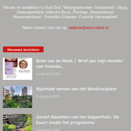
Nieuws en ontdekken in Oud Oost, Watergraafsmeer, Overamstel, IJburg,
Zeeburgereiland, Indische Buurt, Plantage, Weesperbuurt,
Nieuwmarktbuurt, Oostelijke Eilanden, Oostelijk Havengebied.
Neem contact met ons op:
redactie@oost-online.nl
Nieuwste berichten
Boek van de Week | ‘Brief aan mijn moeder’
van Yolanda...
9 augustus 2026
Bijzonder wonen aan het Windroosplein
8 augustus 2026
Govert Baanders van het Dapperhuis: ‘De
buurt maakt het programma.’
8 augustus 2026