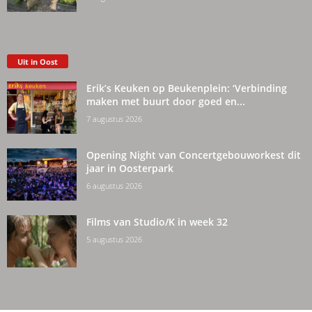
Uit in Oost
Erik’s Keuken op Beukenplein: ‘Verbinding
maken met buurt door goed en...
7 augustus 2026
Opening Night van Concertgebouworkest dit
jaar in Oosterpark
6 augustus 2026
Films van Studio/K in week 32
5 augustus 2026