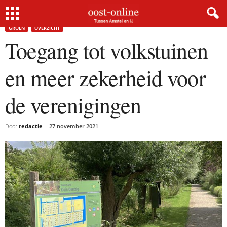
Home
Groen
Toegang tot volkstuinen en meer zekerheid voor de verenigingen
GROEN
OVERZICHT
Toegang tot volkstuinen
en meer zekerheid voor
de verenigingen
Door
redactie
-
27 november 2021