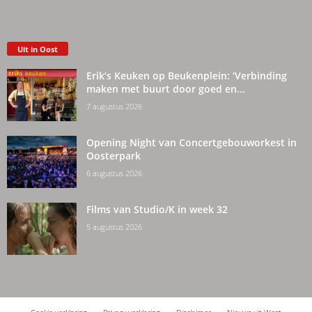
Uit in Oost
Erik’s Keuken op Beukenplein: ‘Verbinding
maken met buurt door goed en...
7 augustus 2026
Opening Night van Concertgebouworkest in
Oosterpark
6 augustus 2026
Films van Studio/K in week 32
5 augustus 2026