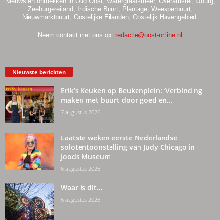
Nieuws en ontdekken in Oud Oost, Watergraafsmeer, Overamstel, IJburg,
Zeeburgereiland, Indische Buurt, Plantage, Weesperbuurt,
Nieuwmarktbuurt, Oostelijke Eilanden, Oostelijk Havengebied.
Neem contact met ons op:
redactie@oost-online.nl
Nieuwste berichten
Erik’s Keuken op Beukenplein: ‘Verbinding
maken met buurt door goed en...
7 augustus 2026
Laatste weken eerste Nederlandse
solotentoonstelling van Judy Chicago in
Joods Museum
6 augustus 2026
Waar is dit…
6 augustus 2026