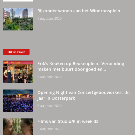
Bijzonder wonen aan het Windroosplein
8 augustus 2026
Uit in Oost
Erik’s Keuken op Beukenplein: ‘Verbinding
maken met buurt door goed en...
7 augustus 2026
Opening Night van Concertgebouworkest dit
jaar in Oosterpark
6 augustus 2026
Films van Studio/K in week 32
5 augustus 2026