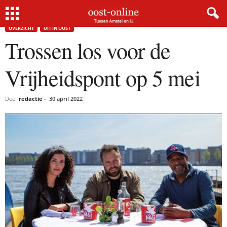
Home
Overzicht
Trossen los voor de Vrijheidspont op 5 mei
OVERZICHT
UIT IN OOST
Trossen los voor de
Vrijheidspont op 5 mei
Door
redactie
-
30 april 2022