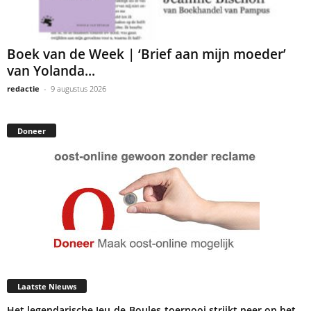
Boek van de Week | ‘Brief aan mijn moeder’
van Yolanda...
redactie
-
9 augustus 2026
Doneer
Laatste Nieuws
Het legendarische Jeu-de-Boules-toernooi strijkt neer op het