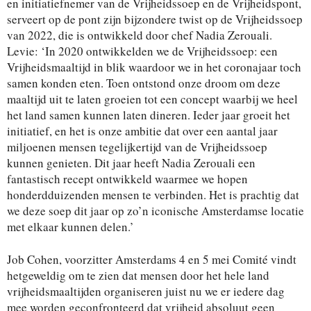
en initiatiefnemer van de Vrijheidssoep en de Vrijheidspont,
serveert op de pont zijn bijzondere twist op de Vrijheidssoep
van 2022, die is ontwikkeld door chef Nadia Zerouali.
Levie: ‘In 2020 ontwikkelden we de Vrijheidssoep: een
Vrijheidsmaaltijd in blik waardoor we in het coronajaar toch
samen konden eten. Toen ontstond onze droom om deze
maaltijd uit te laten groeien tot een concept waarbij we heel
het land samen kunnen laten dineren. Ieder jaar groeit het
initiatief, en het is onze ambitie dat over een aantal jaar
miljoenen mensen tegelijkertijd van de Vrijheidssoep
kunnen genieten. Dit jaar heeft Nadia Zerouali een
fantastisch recept ontwikkeld waarmee we hopen
honderdduizenden mensen te verbinden. Het is prachtig dat
we deze soep dit jaar op zo’n iconische Amsterdamse locatie
met elkaar kunnen delen.’
Job Cohen, voorzitter Amsterdams 4 en 5 mei Comité vindt
hetgeweldig om te zien dat mensen door het hele land
vrijheidsmaaltijden organiseren juist nu we er iedere dag
mee worden geconfronteerd dat vrijheid absoluut geen