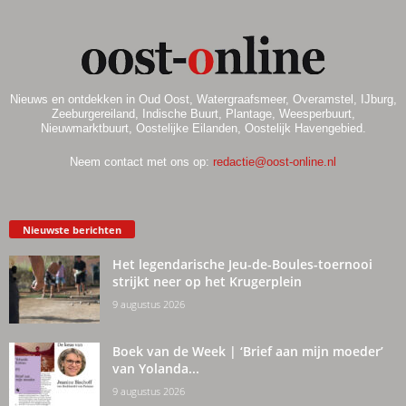
Nieuws en ontdekken in Oud Oost, Watergraafsmeer, Overamstel, IJburg,
Zeeburgereiland, Indische Buurt, Plantage, Weesperbuurt,
Nieuwmarktbuurt, Oostelijke Eilanden, Oostelijk Havengebied.
Neem contact met ons op:
redactie@oost-online.nl
Nieuwste berichten
Het legendarische Jeu-de-Boules-toernooi
strijkt neer op het Krugerplein
9 augustus 2026
Boek van de Week | ‘Brief aan mijn moeder’
van Yolanda...
9 augustus 2026