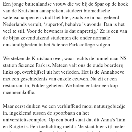
Een jonge buitenlandse vrouw die we bij de Spar op de hoek
van de Kruislaan aanspreken, studeert biomedische
wetenschappen en vindt het hier, zoals ze in pas geleerd
Nederlands vertelt, ‘supertof, behalve ’s avonds. Dan is het
veel te stil. Voor de bewoners is dat onprettig.’ Ze is een van
de bijna zevenduizend studenten die onder normale
omstandigheden in het Science Park college volgen.
We steken de Kruislaan over, waar rechts de tunnel naar NS-
station Science Park is. Meteen valt ons de oude boerderij
links op, overblijfsel uit het verleden. Het is de Annahoeve
met een geschiedenis van enkele eeuwen. Nu zit er een
restaurant in, Polder geheten. We halen er later een kop
meeneemkoffie.
Maar eerst duiken we een verbluffend mooi natuurgebiedje
in, ingeklemd tussen de spoorbaan en het
universiteitscomplex. Op een bord staat dat dit Anna’s Tuin
en Ruigte is. Een toelichting meldt: ‘Je staat hier vijf meter