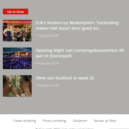
Uit in Oost
Erik’s Keuken op Beukenplein: ‘Verbinding
maken met buurt door goed en...
7 augustus 2026
Opening Night van Concertgebouworkest dit
jaar in Oosterpark
6 augustus 2026
Films van Studio/K in week 32
5 augustus 2026
Cookie verklaring
Privacy verklaring
Disclaimer
Nieuws uit West