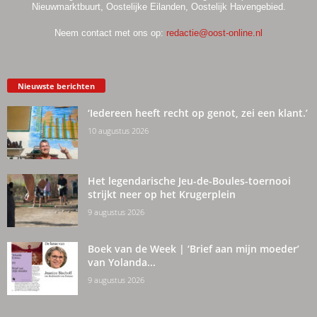
Nieuwmarktbuurt, Oostelijke Eilanden, Oostelijk Havengebied.
Neem contact met ons op:
redactie@oost-online.nl
Nieuwste berichten
‘Iedereen heeft recht op genot, zei een klant.’
10 augustus 2026
Het legendarische Jeu-de-Boules-toernooi
strijkt neer op het Krugerplein
9 augustus 2026
Boek van de Week | ‘Brief aan mijn moeder’
van Yolanda...
9 augustus 2026