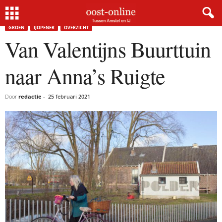
Home
Groen
Van Valentijns Buurttuin naar Anna’s Ruigte
GROEN
IJOPENER
OVERZICHT
Van Valentijns Buurttuin
naar Anna’s Ruigte
Door
redactie
-
25 februari 2021