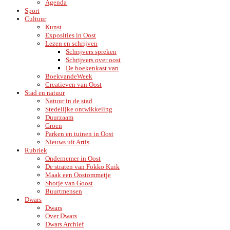
Agenda
Sport
Cultuur
Kunst
Exposities in Oost
Lezen en schrijven
Schrijvers spreken
Schrijvers over oost
De boekenkast van
BoekvandeWeek
Creatieven van Oost
Stad en natuur
Natuur in de stad
Stedelijke ontwikkeling
Duurzaam
Groen
Parken en tuinen in Oost
Nieuws uit Artis
Rubriek
Ondernemer in Oost
De straten van Fokko Kuik
Maak een Oostommetje
Shotje van Goost
Buurtmensen
Dwars
Dwars
Over Dwars
Dwars Archief