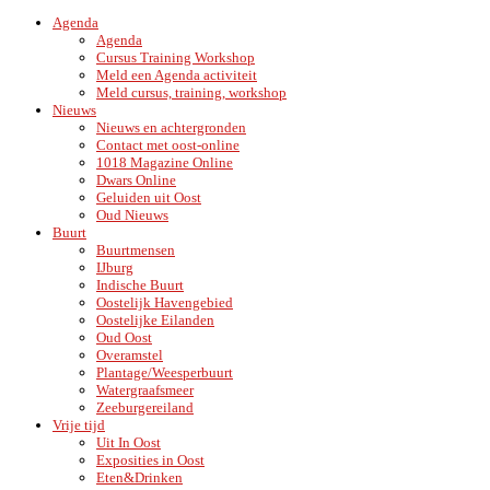
Agenda
Agenda
Cursus Training Workshop
Meld een Agenda activiteit
Meld cursus, training, workshop
Nieuws
Nieuws en achtergronden
Contact met oost-online
1018 Magazine Online
Dwars Online
Geluiden uit Oost
Oud Nieuws
Buurt
Buurtmensen
IJburg
Indische Buurt
Oostelijk Havengebied
Oostelijke Eilanden
Oud Oost
Overamstel
Plantage/Weesperbuurt
Watergraafsmeer
Zeeburgereiland
Vrije tijd
Uit In Oost
Exposities in Oost
Eten&Drinken