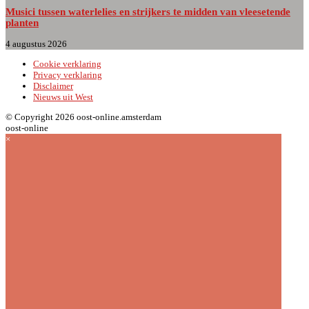
Musici tussen waterlelies en strijkers te midden van vleesetende
planten
4 augustus 2026
Cookie verklaring
Privacy verklaring
Disclaimer
Nieuws uit West
© Copyright 2026 oost-online.amsterdam
oost-online
×