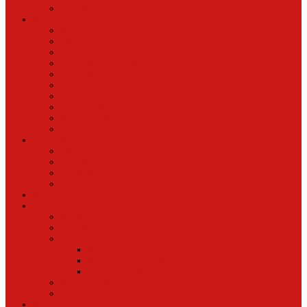
Oud Nieuws
Buurt
Buurtmensen
IJburg
Indische Buurt
Oostelijk Havengebied
Oostelijke Eilanden
Oud Oost
Overamstel
Plantage/Weesperbuurt
Watergraafsmeer
Zeeburgereiland
Vrije tijd
Uit In Oost
Exposities in Oost
Eten&Drinken
Agenda
Sport
Cultuur
Kunst
Exposities in Oost
Lezen en schrijven
Schrijvers spreken
Schrijvers over oost
De boekenkast van
BoekvandeWeek
Creatieven van Oost
Stad en natuur