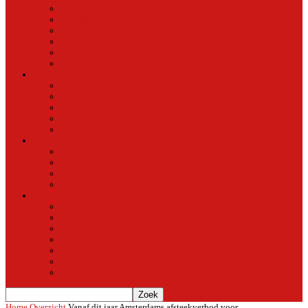
Natuur in de stad
Stedelijke ontwikkeling
Duurzaam
Groen
Parken en tuinen in Oost
Nieuws uit Artis
Rubriek
Ondernemer in Oost
De straten van Fokko Kuik
Maak een Oostommetje
Shotje van Goost
Buurtmensen
Dwars
Dwars
Over Dwars
Dwars Archief
Contact met Dwars
Meer
Contact met oost-online
oost-online op het beginscherm van je smartphone of tablet
Over oost-online
Meewerken aan oost-online
Het team
Abonneer gratis op de NieuwsMail
Doneer
Home
Overzicht
Vanaf dit jaar Amsterdams afsteekverbod voor