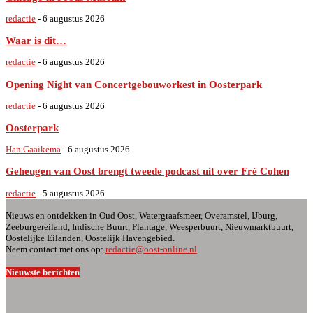
redactie
-
6 augustus 2026
Waar is dit…
redactie
-
6 augustus 2026
Opening Night van Concertgebouworkest in Oosterpark
redactie
-
6 augustus 2026
Oosterpark
Han Gaaikema
-
6 augustus 2026
Geheugen van Oost brengt tweede podcast uit over Fré Cohen
redactie
-
5 augustus 2026
Nieuws en ontdekken in Oud Oost, Watergraafsmeer, Overamstel, IJburg,
Zeeburgereiland, Indische Buurt, Plantage, Weesperbuurt, Nieuwmarktbuurt,
Oostelijke Eilanden, Oostelijk Havengebied.
Neem contact met ons op:
redactie@oost-online.nl
Nieuwste berichten