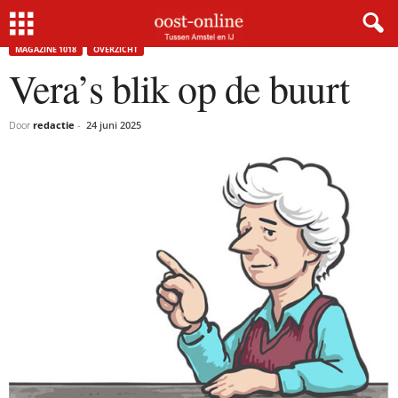
Home
Magazine 1018
Vera’s blik op de buurt
MAGAZINE 1018
OVERZICHT
Vera’s blik op de buurt
Door
redactie
-
24 juni 2025