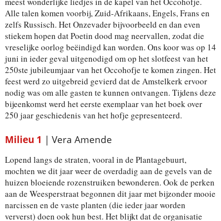
meest wonderlijke liedjes in de kapel van het Occohofje.
Alle talen komen voorbij, Zuid-Afrikaans, Engels, Frans en
zelfs Russisch. Het Onzevader bijvoorbeeld en dan even
stiekem hopen dat Poetin dood mag neervallen, zodat die
vreselijke oorlog beëindigd kan worden. Ons koor was op 14
juni in ieder geval uitgenodigd om op het slotfeest van het
250ste jubileumjaar van het Occohofje te komen zingen. Het
feest werd zo uitgebreid gevierd dat de Amstelkerk ervoor
nodig was om alle gasten te kunnen ontvangen. Tijdens deze
bijeenkomst werd het eerste exemplaar van het boek over
250 jaar geschiedenis van het hofje gepresenteerd.
Milieu 1
| Vera Amende
Lopend langs de straten, vooral in de Plantagebuurt,
mochten we dit jaar weer de overdadig aan de gevels van de
huizen bloeiende rozenstruiken bewonderen. Ook de perken
aan de Weesperstraat begonnen dit jaar met bijzonder mooie
narcissen en de vaste planten (die ieder jaar worden
ververst) doen ook hun best. Het blijkt dat de organisatie