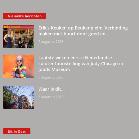
Nieuwste berichten
Erik’s Keuken op Beukenplein: ‘Verbinding
maken met buurt door goed en...
7 augustus 2026
Laatste weken eerste Nederlandse
solotentoonstelling van Judy Chicago in
Joods Museum
6 augustus 2026
Waar is dit…
6 augustus 2026
Uit in Oost