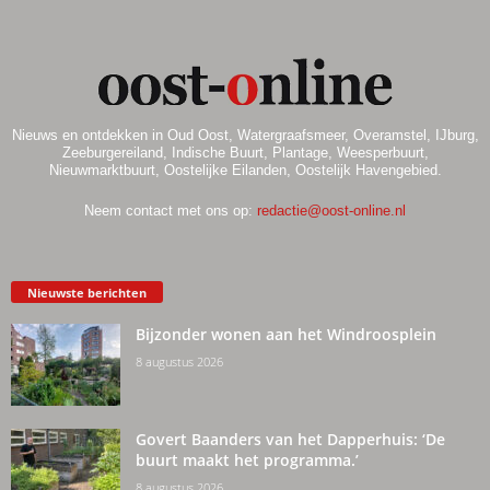
Nieuws en ontdekken in Oud Oost, Watergraafsmeer, Overamstel, IJburg,
Zeeburgereiland, Indische Buurt, Plantage, Weesperbuurt,
Nieuwmarktbuurt, Oostelijke Eilanden, Oostelijk Havengebied.
Neem contact met ons op:
redactie@oost-online.nl
Nieuwste berichten
Bijzonder wonen aan het Windroosplein
8 augustus 2026
Govert Baanders van het Dapperhuis: ‘De
buurt maakt het programma.’
8 augustus 2026