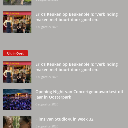
Erik’s Keuken op Beukenplein: ‘Verbinding
maken met buurt door goed en...
7 augustus 2026
Uit in Oost
Erik’s Keuken op Beukenplein: ‘Verbinding
maken met buurt door goed en...
7 augustus 2026
Opening Night van Concertgebouworkest dit
jaar in Oosterpark
6 augustus 2026
Films van Studio/K in week 32
5 augustus 2026