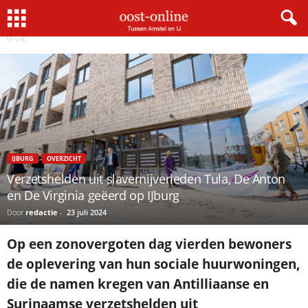
Home
IJburg
Verzetshelden uit slavernijverleden Tula, De Anton en De Virginia geëerd op
IJburg
IJBURG
OVERZICHT
Verzetshelden uit slavernijverleden Tula, De Anton
en De Virginia geëerd op IJburg
Door
redactie
-
23 juli 2024
Op een zonovergoten dag vierden bewoners
de oplevering van hun sociale huurwoningen,
die de namen kregen van Antilliaanse en
Surinaamse verzetshelden uit