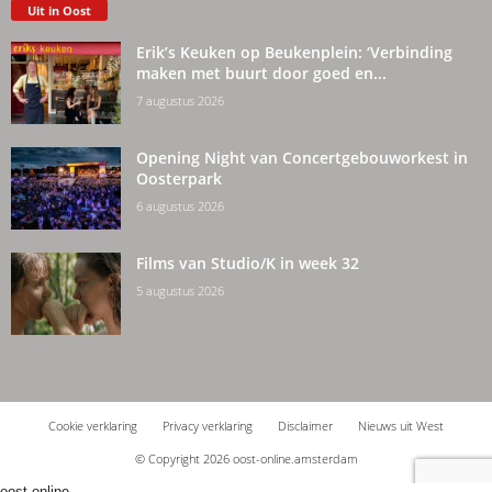
Uit in Oost
Erik’s Keuken op Beukenplein: ‘Verbinding
maken met buurt door goed en...
7 augustus 2026
Opening Night van Concertgebouworkest in
Oosterpark
6 augustus 2026
Films van Studio/K in week 32
5 augustus 2026
Cookie verklaring
Privacy verklaring
Disclaimer
Nieuws uit West
© Copyright 2026 oost-online.amsterdam
oost-online