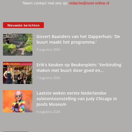
Neem contact met ons op:
redactie@oost-online.nl
Nieuwste berichten
Govert Baanders van het Dapperhuis: ‘De
buurt maakt het programma.’
8 augustus 2026
Erik’s Keuken op Beukenplein: ‘Verbinding
maken met buurt door goed en...
7 augustus 2026
Laatste weken eerste Nederlandse
solotentoonstelling van Judy Chicago in
Joods Museum
6 augustus 2026