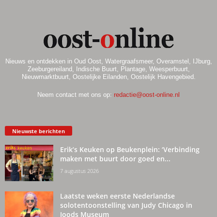
Nieuws en ontdekken in Oud Oost, Watergraafsmeer, Overamstel, IJburg,
Zeeburgereiland, Indische Buurt, Plantage, Weesperbuurt,
Nieuwmarktbuurt, Oostelijke Eilanden, Oostelijk Havengebied.
Neem contact met ons op:
redactie@oost-online.nl
Nieuwste berichten
Erik’s Keuken op Beukenplein: ‘Verbinding
maken met buurt door goed en...
7 augustus 2026
Laatste weken eerste Nederlandse
solotentoonstelling van Judy Chicago in
Joods Museum