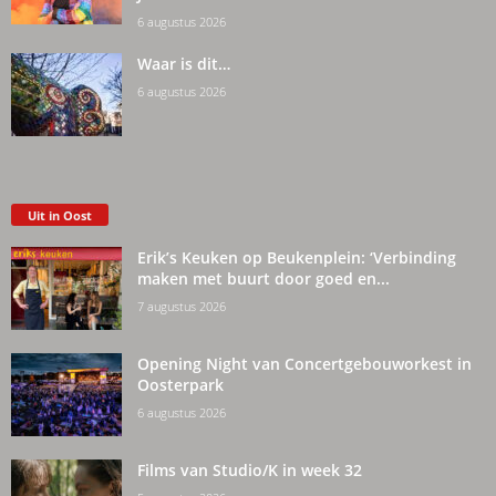
6 augustus 2026
Waar is dit…
6 augustus 2026
Uit in Oost
Erik’s Keuken op Beukenplein: ‘Verbinding
maken met buurt door goed en...
7 augustus 2026
Opening Night van Concertgebouworkest in
Oosterpark
6 augustus 2026
Films van Studio/K in week 32