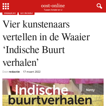
Home
Overzicht
Vier kunstenaars vertellen in de Waaier ‘Indische Buurt verhalen’
OVERZICHT
UIT IN OOST
Vier kunstenaars
vertellen in de Waaier
‘Indische Buurt
verhalen’
Door
redactie
-
17 maart 2022