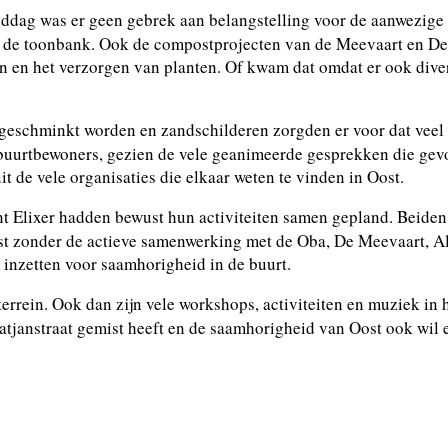
iddag was er geen gebrek aan belangstelling voor de aanwezige k
 de toonbank. Ook de compostprojecten van de Meevaart en De 
ren en het verzorgen van planten. Of kwam dat omdat er ook dive
geschminkt worden en zandschilderen zorgden er voor dat veel 
buurtbewoners, gezien de vele geanimeerde gesprekken die gevoe
it de vele organisaties die elkaar weten te vinden in Oost.
 Elixer hadden bewust hun activiteiten samen gepland. Beiden z
eest zonder de actieve samenwerking met de Oba, De Meevaart, A
 inzetten voor saamhorigheid in de buurt.
terrein. Ook dan zijn vele workshops, activiteiten en muziek i
atjanstraat gemist heeft en de saamhorigheid van Oost ook wil 