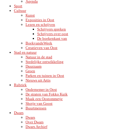
Agenda
Sport
Cultuur
Kunst
Exposities in Oost
Lezen en schrijven
Schrijvers spreken
Schrijvers over oost
De boekenkast van
BoekvandeWeek
Creatieven van Oost
Stad en natuur
Natuur in de stad
Stedelijke ontwikkeling
Duurzaam
Groen
Parken en tuinen in Oost
Nieuws uit Artis
Rubriek
Ondernemer in Oost
De straten van Fokko Kuik
Maak een Oostommetje
Shotje van Goost
Buurtmensen
Dwars
Dwars
Over Dwars
Dwars Archief