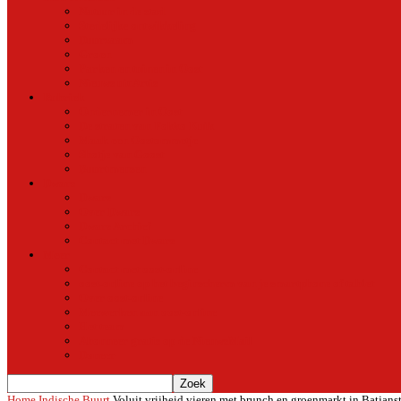
Natuur in de stad
Stedelijke ontwikkeling
Duurzaam
Groen
Parken en tuinen in Oost
Nieuws uit Artis
Rubriek
Ondernemer in Oost
De straten van Fokko Kuik
Maak een Oostommetje
Shotje van Goost
Buurtmensen
Dwars
Dwars
Over Dwars
Dwars Archief
Contact met Dwars
Meer
Contact met oost-online
oost-online op het beginscherm van je smartphone of tablet
Over oost-online
Meewerken aan oost-online
Het team
Abonneer gratis op de NieuwsMail
Doneer
Home
Indische Buurt
Voluit vrijheid vieren met brunch en groenmarkt in Batjanst