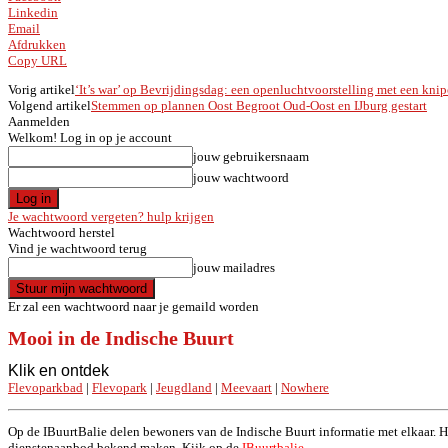
Linkedin
Email
Afdrukken
Copy URL
Vorig artikel
‘It’s war’ op Bevrijdingsdag: een openluchtvoorstelling met een kn
Volgend artikel
Stemmen op plannen Oost Begroot Oud-Oost en IJburg gestart
Aanmelden
Welkom! Log in op je account
jouw gebruikersnaam
jouw wachtwoord
Je wachtwoord vergeten? hulp krijgen
Wachtwoord herstel
Vind je wachtwoord terug
jouw mailadres
Er zal een wachtwoord naar je gemaild worden
Mooi in de Indische Buurt
Klik en ontdek
Flevoparkbad
|
Flevopark
|
Jeugdland
|
Meevaart
|
Nowhere
Op de IBuurtBalie delen bewoners van de Indische Buurt informatie met elkaar. Hie
dienstenaanbod bekend maken. Kijk op de
IBuurtbalie.