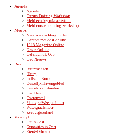
Agenda
Agenda
Cursus Training Workshop
Meld een Agenda activiteit
Meld cursus, training, workshop
Nieuws
Nieuws en achtergronden
Contact met oost-online
1018 Magazine Online
Dwars Online
Geluiden uit Oost
Oud Nieuws
Buurt
Buurtmensen
IJburg
Indische Buurt
Oostelijk Havengebied
Oostelijke Eilanden
Oud Oost
Overamstel
Plantage/Weesperbuurt
Watergraafsmeer
Zeeburgereiland
Vrije tijd
Uit In Oost
Exposities in Oost
Eten&Drinken