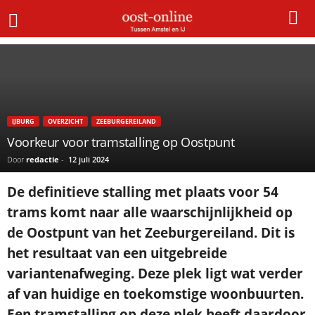
Home
IJburg
Voorkeur voor tramstalling op Oostpunt
IJBURG
OVERZICHT
ZEEBURGEREILAND
Voorkeur voor tramstalling op Oostpunt
Door
redactie
-
12 juli 2024
De definitieve stalling met plaats voor 54
trams komt naar alle waarschijnlijkheid op
de Oostpunt van het Zeeburgereiland. Dit is
het resultaat van een uitgebreide
variantenafweging. Deze plek ligt wat verder
af van huidige en toekomstige woonbuurten.
Een tramstalling op deze plek heeft daardoor