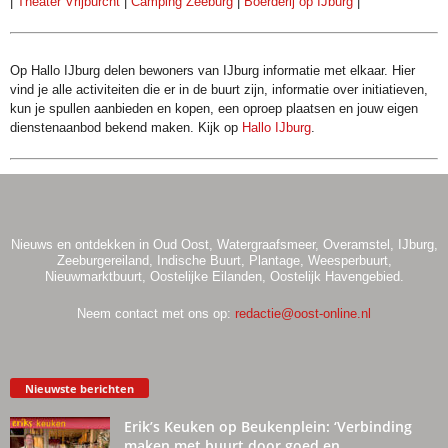
|
Theater Vrijburcht
|
Camping Zeeburg
|
Boerderij op IJburg
|
Op Hallo IJburg delen bewoners van IJburg informatie met elkaar. Hier
vind je alle activiteiten die er in de buurt zijn, informatie over initiatieven,
kun je spullen aanbieden en kopen, een oproep plaatsen en jouw eigen
dienstenaanbod bekend maken. Kijk op
Hallo IJburg
.
Nieuws en ontdekken in Oud Oost, Watergraafsmeer, Overamstel, IJburg,
Zeeburgereiland, Indische Buurt, Plantage, Weesperbuurt,
Nieuwmarktbuurt, Oostelijke Eilanden, Oostelijk Havengebied.
Neem contact met ons op:
redactie@oost-online.nl
Nieuwste berichten
Erik’s Keuken op Beukenplein: ‘Verbinding
maken met buurt door goed en...