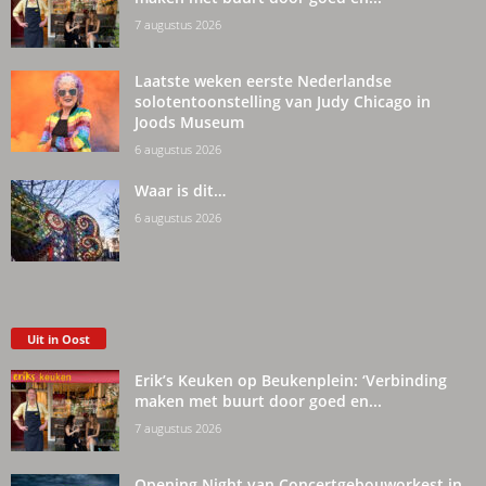
7 augustus 2026
Laatste weken eerste Nederlandse
solotentoonstelling van Judy Chicago in
Joods Museum
6 augustus 2026
Waar is dit…
6 augustus 2026
Uit in Oost
Erik’s Keuken op Beukenplein: ‘Verbinding
maken met buurt door goed en...
7 augustus 2026
Opening Night van Concertgebouworkest in