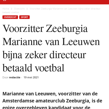
Home
Overzicht
Voorzitter Zeeburgia Marianne van Leeuwen bijna zeker directeur
betaald voetbal
OVERZICHT
SPORT
Voorzitter Zeeburgia
Marianne van Leeuwen
bijna zeker directeur
betaald voetbal
Door
redactie
-
19 mei 2021
Marianne van Leeuwen, voorzitter van de
Amsterdamse amateurclub Zeeburgia, is de
enige overgebleven kandidaat voor de