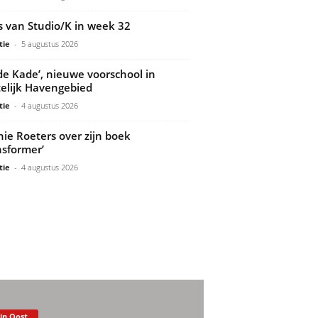
s van Studio/K in week 32
tie
-
5 augustus 2026
de Kade’, nieuwe voorschool in
elijk Havengebied
tie
-
4 augustus 2026
ie Roeters over zijn boek
nsformer’
tie
-
4 augustus 2026
 in Oost