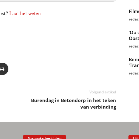
Film
ost?
Laat het weten
redac
‘Op 
Oost
redac
Benn
‘Tra
redac
Volgend artikel
Burendag in Betondorp in het teken
van verbinding
Nieuwste berichten
Uit