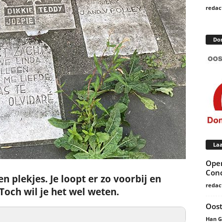
redac
Do
Laa
Open
Conc
n plekjes. Je loopt er zo voorbij en
redac
’ Toch wil je het wel weten.
Oost
Han 