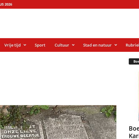
S 2026
Vrije tijd
Sport
Cultuur
Stad en natuur
Rubrie
Bo
Boe
Kar