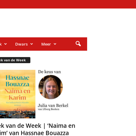
k
Dwars
Meer
ek van de Week
k van de Week | ‘Naima en
im’ van Hassnae Bouazza