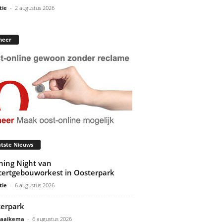
tie
-
2 augustus 2026
neer
tste Nieuws
ing Night van
ertgebouworkest in Oosterpark
tie
-
6 augustus 2026
erpark
Gaaikema
-
6 augustus 2026