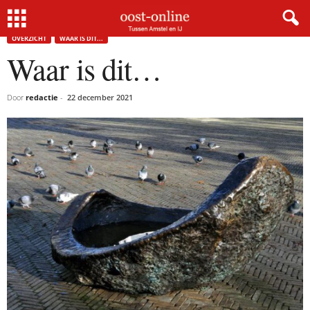
Home
Overzicht
Waar is dit…
OVERZICHT
WAAR IS DIT...
Waar is dit…
Door
redactie
-
22 december 2021