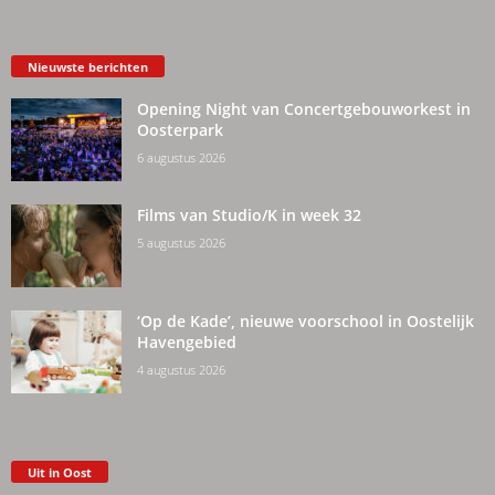
Nieuwste berichten
Opening Night van Concertgebouworkest in
Oosterpark
6 augustus 2026
Films van Studio/K in week 32
5 augustus 2026
‘Op de Kade’, nieuwe voorschool in Oostelijk
Havengebied
4 augustus 2026
Uit in Oost