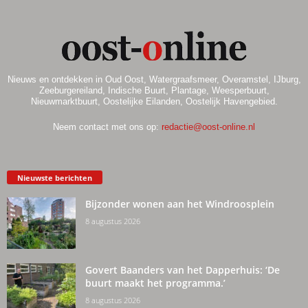
Nieuws en ontdekken in Oud Oost, Watergraafsmeer, Overamstel, IJburg,
Zeeburgereiland, Indische Buurt, Plantage, Weesperbuurt,
Nieuwmarktbuurt, Oostelijke Eilanden, Oostelijk Havengebied.
Neem contact met ons op:
redactie@oost-online.nl
Nieuwste berichten
Bijzonder wonen aan het Windroosplein
8 augustus 2026
Govert Baanders van het Dapperhuis: ‘De
buurt maakt het programma.’
8 augustus 2026