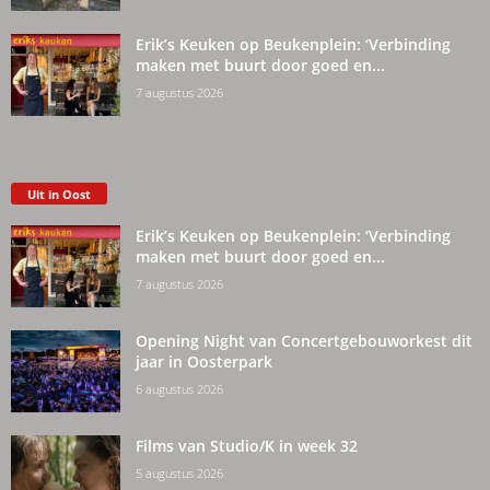
Erik’s Keuken op Beukenplein: ‘Verbinding
maken met buurt door goed en...
7 augustus 2026
Uit in Oost
Erik’s Keuken op Beukenplein: ‘Verbinding
maken met buurt door goed en...
7 augustus 2026
Opening Night van Concertgebouworkest dit
jaar in Oosterpark
6 augustus 2026
Films van Studio/K in week 32
5 augustus 2026