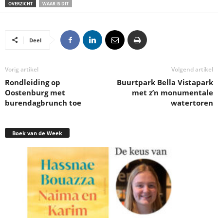
OVERZICHT
WAAR IS DIT
Deel
Vorig artikel
Volgend artikel
Rondleiding op
Buurtpark Bella Vistapark
Oostenburg met
met z’n monumentale
burendagbrunch toe
watertoren
Boek van de Week