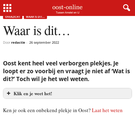
Home
Overzicht
Waar is dit…
OVERZICHT
WAAR IS DIT...
Waar is dit…
Door
redactie
-
26 september 2022
Oost kent heel veel verborgen plekjes. Je
loopt er zo voorbij en vraagt je niet af ‘Wat is
dit?’ Toch wil je het wel weten.
Klik en je weet het!
Minipark, techniek of kunst?
Ken je ook een onbekend plekje in Oost?
Laat het weten