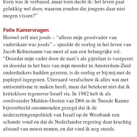
Even was ik verbaasd, maar toen dacht ik: het
leven gaat
gelukkig wel door, waarom zouden die jongens
daar niet
mogen vissen?”
Felle Kamervragen
Hoewel zelf niet joods – “alleen mijn grootvader van
vaderskant was joods” – speelde de oorlog in het leven
van
Jacob Kohnstamm van meet af aan een belangrijke
rol.
“Doordat mijn vader door de nazi’s als gijzelaar is
vastgezet
en doordat in het huis van mijn moeder in
Amsterdam-Zuid
onderduikers hadden gezeten, is de
oorlog er bij mij met de
paplepel ingegoten. Uiteraard
verafschuw ik alles wat met
antisemitisme te maken heeft,
maar dat betekent niet dat ik
kritiekloos tegenover Israël
sta. In 1982 heb ik als
oordvoerder Midden-Oosten
van D66 in de Tweede Kamer
bijvoorbeeld onomwonden
gezegd dat ik de
nederzettingenpolitiek van Israël op
de Westbank een
schande vond en dat de Nederlandse
regering daar krachtig
afstand van moest nemen, en dat
vind ik nog steeds.