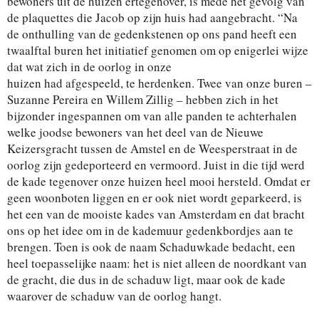
bewoners uit de huizen ertegenover, is mede het gevolg van
de plaquettes die Jacob op zijn huis had aangebracht. “Na
de onthulling van de gedenkstenen op ons pand heeft een
twaalftal buren het initiatief genomen om op enigerlei wijze
dat wat zich in de oorlog in onze
huizen had afgespeeld, te herdenken. Twee van onze buren –
Suzanne Pereira en Willem Zillig – hebben zich in het
bijzonder ingespannen om van alle panden te achterhalen
welke joodse bewoners van het deel van de Nieuwe
Keizersgracht tussen de Amstel en de Weesperstraat in de
oorlog zijn gedeporteerd en vermoord. Juist in die tijd werd
de kade tegenover onze huizen heel mooi hersteld. Omdat er
geen woonboten liggen en er ook niet wordt geparkeerd, is
het een van de mooiste kades van Amsterdam en dat bracht
ons op het idee om in de kademuur gedenkbordjes aan te
brengen. Toen is ook de naam Schaduwkade bedacht, een
heel toepasselijke naam: het is niet alleen de noordkant van
de gracht, die dus in de schaduw ligt, maar ook de kade
waarover de schaduw van de oorlog hangt.