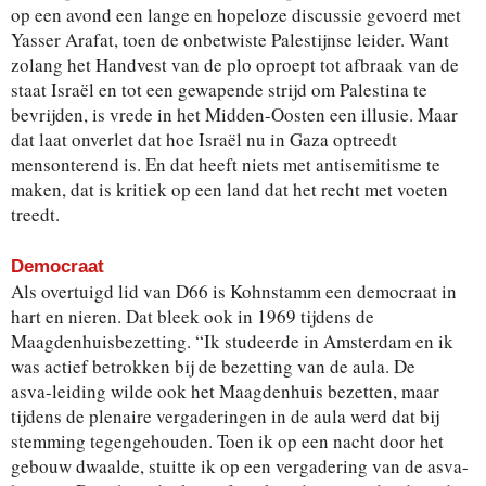
op een avond een lange en hopeloze discussie gevoerd met
Yasser Arafat, toen de onbetwiste Palestijnse leider. Want
zolang het Handvest van de plo oproept tot afbraak van
de
staat Israël en tot een gewapende strijd om Palestina
te
bevrijden, is vrede in het Midden-Oosten een illusie.
Maar
dat laat onverlet dat hoe Israël nu in Gaza optreedt
mensonterend is. En dat heeft niets met antisemitisme te
maken, dat is kritiek op een land dat het recht met voeten
treedt.
Democraat
Als overtuigd lid van D66 is Kohnstamm een democraat
in
hart en nieren. Dat bleek ook in 1969 tijdens de
Maag
denhuisbezetting. “Ik studeerde in Amsterdam en ik
was
actief betrokken bij de bezetting van de aula. De
asva-
leiding wilde ook het Maagdenhuis bezetten, maar
tijdens de plenaire vergaderingen in de aula werd dat bij
stemming tegengehouden. Toen ik op een nacht door het
gebouw dwaalde, stuitte ik op een vergadering van de asva-