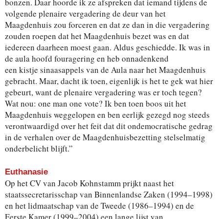
bonzen. Daar hoorde ik ze afspreken dat iemand tijdens de
volgende plenaire vergadering de deur van het
Maagdenhuis zou forceren en dat ze dan in die vergadering
zouden roepen dat het Maagdenhuis bezet was en dat
iedereen daarheen moest gaan. Aldus geschiedde. Ik was in
de aula hoofd fouragering en heb onnadenkend
een kistje sinaasappels van de Aula naar het Maagdenhuis
gebracht. Maar, dacht ik toen, eigenlijk is het te gek wat hier
gebeurt, want de plenaire vergadering was er toch tegen?
Wat nou: one man one vote? Ik ben toen boos uit het
Maagdenhuis weggelopen en ben eerlijk gezegd nog steeds
verontwaardigd over het feit dat dit ondemocratische gedrag
in de verhalen over de Maagdenhuisbezetting stelselmatig
onderbelicht blijft.”
Euthanasie
Op het CV van Jacob Kohnstamm prijkt naast het
staatssecretarisschap van Binnenlandse Zaken (1994–1998)
en het lidmaatschap van de Tweede (1986–1994) en de
Eerste Kamer (1999–2004) een lange lijst van