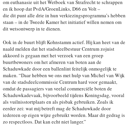
om euthanasie uit het Wetboek van Strafrecht te schrappen
en ik hoop dat PvdA/GroenLinks, D66 en Volt –
die dit punt alle drie in hun verkiezingsprogramma’s hebben
staan – in de Tweede Kamer het initiatief willen nemen om
dit wetsontwerp in te dienen.
Ook in de buurt blijft Kohnstamm actief. Hij kan heet van de
naald melden dat het stadsdeelbestuur Centrum zojuist
akkoord is gegaan met het verzoek van een groep
buurtbewoners om het afmeren van boten aan de
Schaduwkade door een ballenlint feitelijk onmogelijk te
maken. “Daar hebben we ons met hulp van Michel van Wijk
van de stadsdeelcommissie Centrum hard voor gemaakt,
omdat de passagiers van veelal commerciële boten de
Schaduwkadevaak, bijvoorbeeld tijdens Koningsdag, vooral
als vuilnisstortplaats en als pisbak gebruiken. Zoals ik
eerder zei: wat mij betreft mag de Schaduwkade door
iedereen op eigen wijze gebruikt worden. Maar dit gedrag is
zo respectloos. Dat kan echt niet langer.”