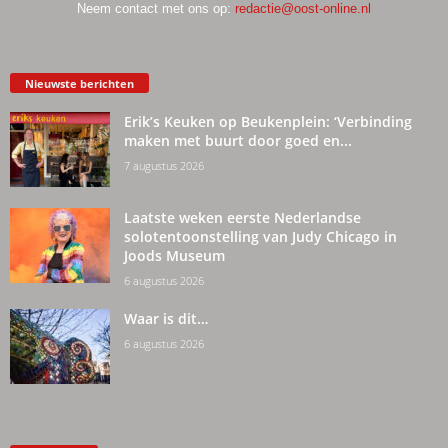
Neem contact met ons op:
redactie@oost-online.nl
Nieuwste berichten
Erik’s Keuken op Beukenplein: ‘Verbinding
maken met buurt door goed en...
7 augustus 2026
Laatste weken eerste Nederlandse
solotentoonstelling van Judy Chicago in
Joods Museum
6 augustus 2026
Waar is dit…
6 augustus 2026