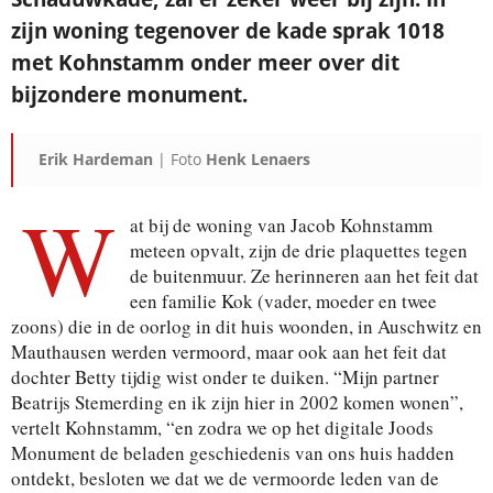
zijn woning tegenover de kade sprak
1018
met Kohnstamm onder meer over dit
Je ontvangt een bevestiging in je mailbox.
bijzondere monument.
Erik Hardeman
| Foto
Henk Lenaers
W
at bij de woning van Jacob Kohnstamm
meteen opvalt, zijn de drie plaquettes tegen
de buitenmuur. Ze herinneren aan het feit dat
een familie Kok (vader, moeder en twee
zoons) die in de oorlog in dit huis woonden, in Auschwitz en
Mauthausen werden vermoord, maar ook aan het feit dat
dochter Betty tijdig wist onder te duiken. “Mijn partner
Beatrijs Stemerding en ik zijn hier in 2002 komen wonen”,
vertelt Kohnstamm, “en zodra we op het digitale Joods
Monument de beladen geschiedenis van ons huis hadden
ontdekt, besloten we dat we de vermoorde leden van de