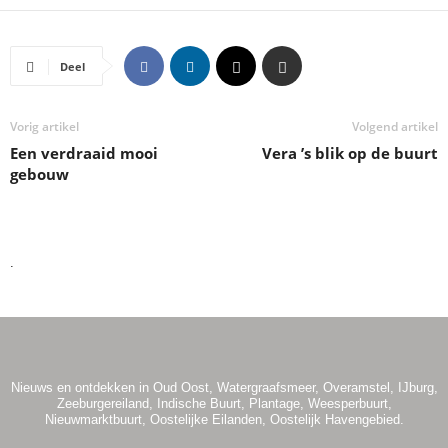
Deel
Vorig artikel
Volgend artikel
Een verdraaid mooi
Vera ’s blik op de buurt
gebouw
.
Nieuws en ontdekken in Oud Oost, Watergraafsmeer, Overamstel, IJburg,
Zeeburgereiland, Indische Buurt, Plantage, Weesperbuurt,
Nieuwmarktbuurt, Oostelijke Eilanden, Oostelijk Havengebied.