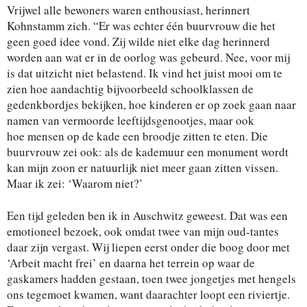
Vrijwel alle bewoners waren enthousiast, herinnert
Kohnstamm zich. “Er was echter één buurvrouw die het
geen goed idee vond. Zij wilde niet elke dag herinnerd
worden aan wat er in de oorlog was gebeurd. Nee, voor mij
is dat uitzicht niet belastend. Ik vind het juist mooi om te
zien hoe aandachtig bijvoorbeeld schoolklassen de
gedenkbordjes bekijken, hoe kinderen er op zoek gaan naar
namen van vermoorde leeftijdsgenootjes, maar ook
hoe mensen op de kade een broodje zitten te eten. Die
buurvrouw zei ook: als de kademuur een monument wordt
kan mijn zoon er natuurlijk niet meer gaan zitten vissen.
Maar ik zei: ‘Waarom niet?’
Een tijd geleden ben ik in Auschwitz geweest. Dat was
een
emotioneel bezoek, ook omdat twee van mijn oud-
tantes
daar zijn vergast. Wij liepen eerst onder die boog
door met
‘Arbeit macht frei’ en daarna het terrein op waar
de
gaskamers hadden gestaan, toen twee jongetjes met
hengels
ons tegemoet kwamen, want daarachter loopt
een riviertje.