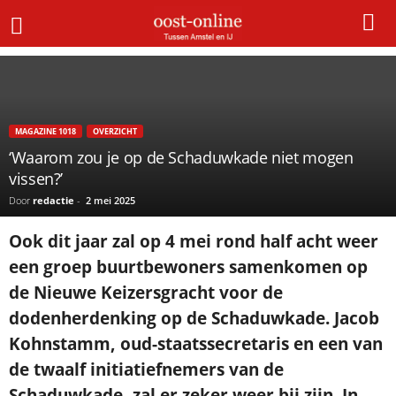
Home
Magazine 1018
‘Waarom zou je op de Schaduwkade niet mogen vissen?’
×
Gratis NieuwsMail
MAGAZINE 1018
OVERZICHT
‘Waarom zou je op de Schaduwkade niet mogen
VOORNAAM
vissen?’
Door
redactie
-
2 mei 2025
E-MAIL
Ook dit jaar zal op 4 mei rond half acht weer
een groep buurtbewoners samenkomen op
de Nieuwe Keizersgracht voor de
Postcode
dodenherdenking op de Schaduwkade. Jacob
Kohnstamm, oud-staatssecretaris en een van
Met de inschrijving accepteer ik de
de twaalf initiatiefnemers van de
privacyverklaring.
Schaduwkade, zal er zeker weer bij zijn. In