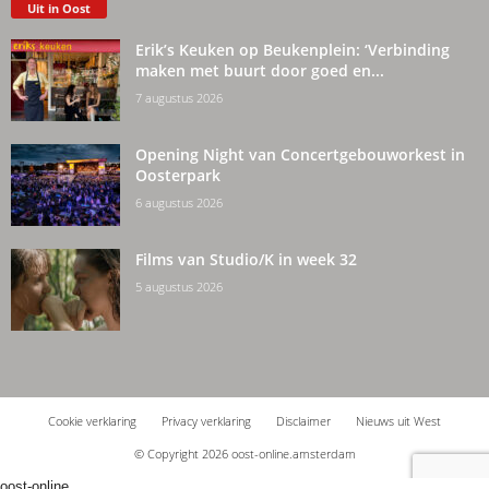
Uit in Oost
Erik’s Keuken op Beukenplein: ‘Verbinding
maken met buurt door goed en...
7 augustus 2026
Opening Night van Concertgebouworkest in
Oosterpark
6 augustus 2026
Films van Studio/K in week 32
5 augustus 2026
Cookie verklaring
Privacy verklaring
Disclaimer
Nieuws uit West
© Copyright 2026 oost-online.amsterdam
oost-online