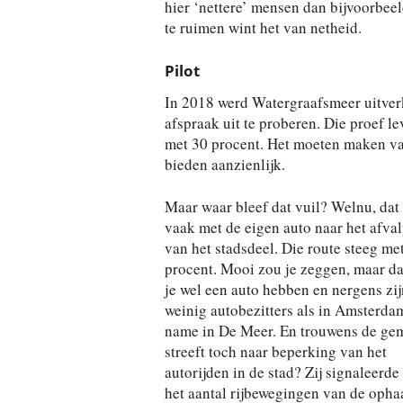
hier ‘nettere’ mensen dan bijvoorbee
te ruimen wint het van netheid.
Pilot
In 2018 werd Watergraafsmeer uitverk
afspraak uit te proberen. Die proef l
met 30 procent. Het moeten maken va
bieden aanzienlijk.
Maar waar bleef dat vuil? Welnu, dat
vaak met de eigen auto naar het afva
van het stadsdeel. Die route steeg me
procent. Mooi zou je zeggen, maar d
je wel een auto hebben en nergens zij
weinig autobezitters als in Amsterda
name in De Meer. En trouwens de ge
streeft toch naar beperking van het
autorijden in de stad? Zij signaleerde 
het aantal rijbewegingen van de oph