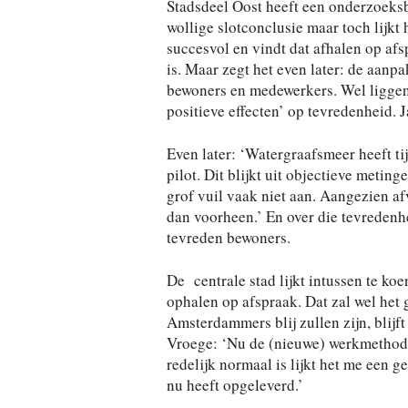
Stadsdeel Oost heeft een onderzoeksb
wollige slotconclusie maar toch lijkt 
succesvol en vindt dat afhalen op af
is. Maar zegt het even later: de aanpa
bewoners en medewerkers. Wel liggen
positieve effecten’ op tevredenheid. Ja
Even later: ‘Watergraafsmeer heeft ti
pilot. Dit blijkt uit objectieve metin
grof vuil vaak niet aan. Aangezien af
dan voorheen.’ En over die tevredenhe
tevreden bewoners.
De centrale stad lijkt intussen te ko
ophalen op afspraak. Dat zal wel het 
Amsterdammers blij zullen zijn, blijf
Vroege: ‘Nu de (nieuwe) werkmethode
redelijk normaal is lijkt het me een 
nu heeft opgeleverd.’