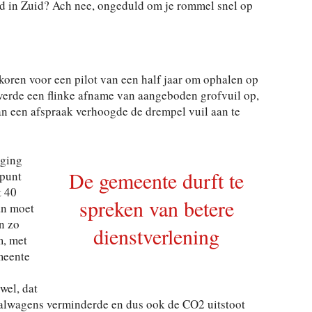
ld in Zuid? Ach nee, ongeduld om je rommel snel op
oren voor een pilot van een half jaar om ophalen op
everde een flinke afname van aangeboden grofvuil op,
n een afspraak verhoogde de drempel vuil aan te
 ging
De gemeente durft te
lpunt
t 40
spreken van betere
an moet
n zo
dienstverlening
m, met
meente
wel, dat
aalwagens verminderde en dus ook de CO2 uitstoot