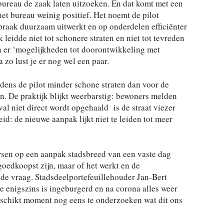
ureau de zaak laten uitzoeken. En dat komt met een
het bureau weinig positief. Het noemt de pilot
spraak duurzaam uitwerkt en op onderdelen efficiënter
k leidde niet tot schonere straten en niet tot tevreden
 er ‘mogelijkheden tot doorontwikkeling met
 zo lust je er nog wel een paar.
jdens de pilot minder schone straten dan voor de
gen. De praktijk blijkt weerbarstig: bewoners melden
val niet direct wordt opgehaald is de straat viezer
id: de nieuwe aanpak lijkt niet te leiden tot meer
ersen op een aanpak stadsbreed van een vaste dag
goedkoopst zijn, maar of het werkt en de
t de vraag. Stadsdeelportefeuillehouder Jan-Bert
 enigszins is ingeburgerd en na corona alles weer
geschikt moment nog eens te onderzoeken wat dit ons