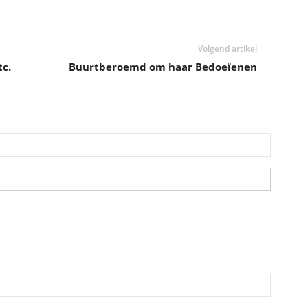
Volgend artikel
tc.
Buurtberoemd om haar Bedoeïenen