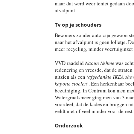
maar dat werd weer teniet gedaan doo
afvalpunt.
Tv op je schouders
Bewoners zonder auto zijn gewoon ster
naar het afvalpunt is geen lolletje. 
meer recycling, minder voertuiginzet 
VVD raadslid
Naoun Nehme
was echte
redenering en vreesde, dat de strate
uitzien als een
‘afgedankte IKEA sho
kapotte stoelen’
. Een herkenbaar beel
bezuiniging. In Centrum kon men met 
Watergraafsmeer ging men van 3 naar
voordeel, dat de kades en bruggen mi
geldt niet of veel minder voor de rest
Onderzoek