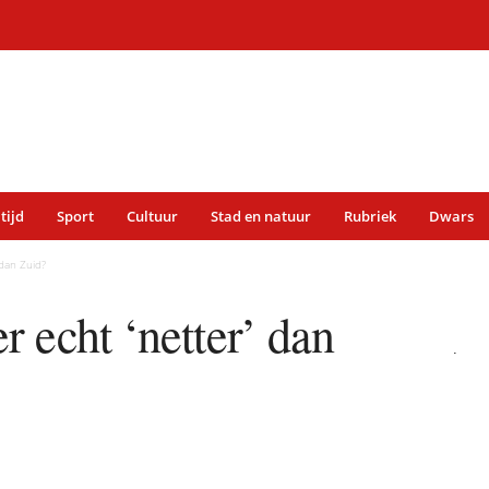
 tijd
Sport
Cultuur
Stad en natuur
Rubriek
Dwars
.
 dan Zuid?
.
 echt ‘netter’ dan
.
.