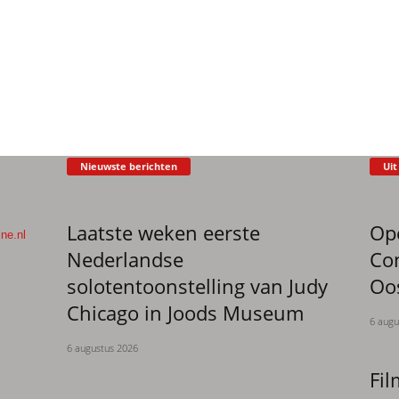
Nieuwste berichten
Uit
Laatste weken eerste
Op
ne.nl
Nederlandse
Co
solotentoonstelling van Judy
Oo
Chicago in Joods Museum
6 augu
6 augustus 2026
Fil