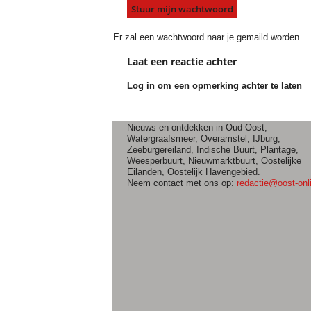
Er zal een wachtwoord naar je gemaild worden
Laat een reactie achter
Log in om een opmerking achter te laten
Nieuws en ontdekken in Oud Oost,
Watergraafsmeer, Overamstel, IJburg,
Zeeburgereiland, Indische Buurt, Plantage,
Weesperbuurt, Nieuwmarktbuurt, Oostelijke
Eilanden, Oostelijk Havengebied.
Neem contact met ons op:
redactie@oost-onli