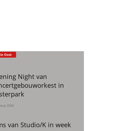
 in Oost
ening Night van
ncertgebouworkest in
sterpark
stus 2026
ms van Studio/K in week