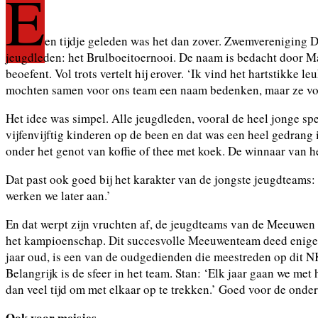
E
en tijdje geleden was het dan zover. Zwemvereniging 
jeugdleden: het Brulboeitoernooi. De naam is bedacht door Ma
beoefent. Vol trots vertelt hij erover. ‘Ik vind het hartstikke
mochten samen voor ons team een naam bedenken, maar ze vond
Het idee was simpel. Alle jeugdleden, vooral de heel jonge sp
vijfenvijftig kinderen op de been en dat was een heel gedrang
onder het genot van koffie of thee met koek. De winnaar van he
Dat past ook goed bij het karakter van de jongste jeugdteams: 
werken we later aan.’
En dat werpt zijn vruchten af, de jeugdteams van de Meeuwen 
het kampioenschap. Dit succesvolle Meeuwenteam deed enige ja
jaar oud, is een van de oudgedienden die meestreden op dit NK.
Belangrijk is de sfeer in het team. Stan: ‘Elk jaar gaan we me
dan veel tijd om met elkaar op te trekken.’ Goed voor de onder
Ook voor meisjes