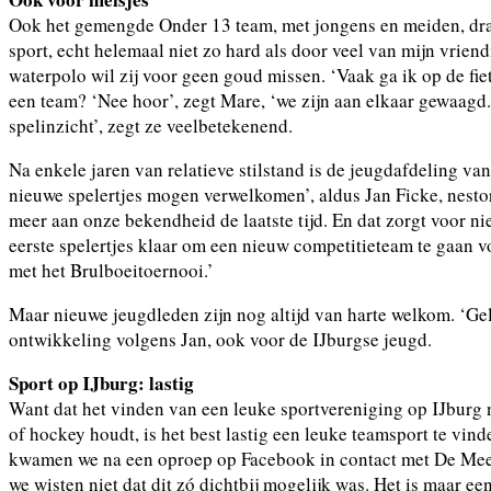
Ook het gemengde Onder 13 team, met jongens en meiden, dra
sport, echt helemaal niet zo hard als door veel van mijn vrien
waterpolo wil zij voor geen goud missen. ‘Vaak ga ik op de fiets
een team? ‘Nee hoor’, zegt Mare, ‘we zijn aan elkaar gewaagd
spelinzicht’, zegt ze veelbetekenend.
Na enkele jaren van relatieve stilstand is de jeugdafdeling va
nieuwe spelertjes mogen verwelkomen’, aldus Jan Ficke, nesto
meer aan onze bekendheid de laatste tijd. En dat zorgt voor n
eerste spelertjes klaar om een nieuw competitieteam te gaan vo
met het Brulboeitoernooi.’
Maar nieuwe jeugdleden zijn nog altijd van harte welkom. ‘G
ontwikkeling volgens Jan, ook voor de IJburgse jeugd.
Sport op IJburg: lastig
Want dat het vinden van een leuke sportvereniging op IJburg n
of hockey houdt, is het best lastig een leuke teamsport te vi
kwamen we na een oproep op Facebook in contact met De Meeuw
we wisten niet dat dit zó dichtbij mogelijk was. Het is maar 