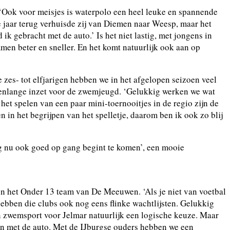
Ook voor meisjes is waterpolo een heel leuke en spannende
ee jaar terug verhuisde zij van Diemen naar Weesp, maar het
 ik gebracht met de auto.’ Is het niet lastig, met jongens in
en beter en sneller. En het komt natuurlijk ook aan op
 zes- tot elfjarigen hebben we in het afgelopen seizoen veel
arenlange inzet voor de zwemjeugd. ‘Gelukkig werken we wat
et spelen van een paar mini-toernooitjes in de regio zijn de
 in het begrijpen van het spelletje, daarom ben ik ook zo blij
g nu ook goed op gang begint te komen’, een mooie
 in het Onder 13 team van De Meeuwen. ‘Als je niet van voetbal
hebben die clubs ook nog eens flinke wachtlijsten. Gelukkig
 zwemsport voor Jelmar natuurlijk een logische keuze. Maar
uten met de auto. Met de IJburgse ouders hebben we een