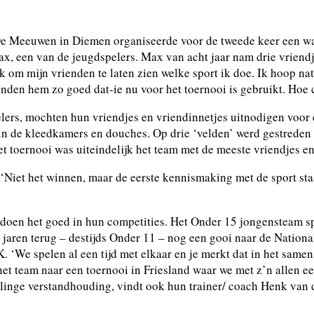
De Meeuwen in Diemen organiseerde voor de tweede keer een wa
x, een van de jeugdspelers. Max van acht jaar nam drie vriendj
 leuk om mijn vrienden te laten zien welke sport ik doe. Ik hoop n
en hem zo goed dat-ie nu voor het toernooi is gebruikt. Hoe c
elers, mochten hun vriendjes en vriendinnetjes uitnodigen voor e
 in de kleedkamers en douches. Op drie ‘velden’ werd gestreden
t toernooi was uiteindelijk het team met de meeste vriendjes en
‘Niet het winnen, maar de eerste kennismaking met de sport staat
doen het goed in hun competities. Het Onder 15 jongensteam sp
ren terug – destijds Onder 11 – nog een gooi naar de Nationale
 ‘We spelen al een tijd met elkaar en je merkt dat in het samen
t het team naar een toernooi in Friesland waar we met z’n allen
linge verstandhouding, vindt ook hun trainer/ coach Henk van de