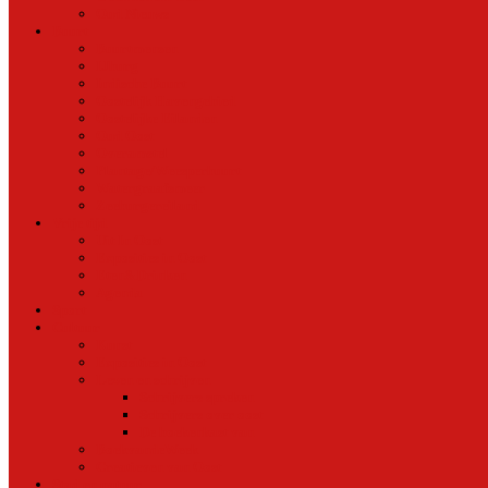
Oud Nieuws
Buurt
Buurtmensen
IJburg
Indische Buurt
Oostelijk Havengebied
Oostelijke Eilanden
Oud Oost
Overamstel
Plantage/Weesperbuurt
Watergraafsmeer
Zeeburgereiland
Vrije tijd
Uit In Oost
Exposities in Oost
Eten&Drinken
Agenda
Sport
Cultuur
Kunst
Exposities in Oost
Lezen en schrijven
Schrijvers spreken
Schrijvers over oost
De boekenkast van
BoekvandeWeek
Creatieven van Oost
Stad en natuur