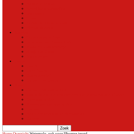
Natuur in de stad
Stedelijke ontwikkeling
Duurzaam
Groen
Parken en tuinen in Oost
Nieuws uit Artis
Rubriek
Ondernemer in Oost
De straten van Fokko Kuik
Maak een Oostommetje
Shotje van Goost
Buurtmensen
Dwars
Dwars
Over Dwars
Dwars Archief
Contact met Dwars
Meer
Contact met oost-online
oost-online op het beginscherm van je smartphone of tablet
Over oost-online
Meewerken aan oost-online
Het team
Abonneer gratis op de NieuwsMail
Doneer
Home
Overzicht
Waterpolo, ook voor IJburgse jeugd