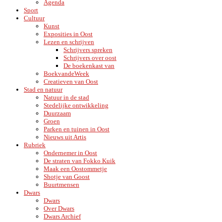
Agenda
Sport
Cultuur
Kunst
Exposities in Oost
Lezen en schrijven
Schrijvers spreken
Schrijvers over oost
De boekenkast van
BoekvandeWeek
Creatieven van Oost
Stad en natuur
Natuur in de stad
Stedelijke ontwikkeling
Duurzaam
Groen
Parken en tuinen in Oost
Nieuws uit Artis
Rubriek
Ondernemer in Oost
De straten van Fokko Kuik
Maak een Oostommetje
Shotje van Goost
Buurtmensen
Dwars
Dwars
Over Dwars
Dwars Archief