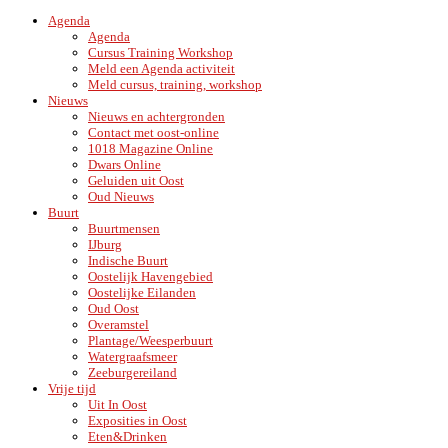
Agenda
Agenda
Cursus Training Workshop
Meld een Agenda activiteit
Meld cursus, training, workshop
Nieuws
Nieuws en achtergronden
Contact met oost-online
1018 Magazine Online
Dwars Online
Geluiden uit Oost
Oud Nieuws
Buurt
Buurtmensen
IJburg
Indische Buurt
Oostelijk Havengebied
Oostelijke Eilanden
Oud Oost
Overamstel
Plantage/Weesperbuurt
Watergraafsmeer
Zeeburgereiland
Vrije tijd
Uit In Oost
Exposities in Oost
Eten&Drinken