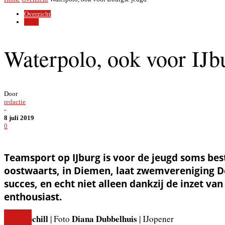
Overzicht
Sport
Waterpolo, ook voor IJb
Door
redactie
-
8 juli 2019
0
Teamsport op IJburg is voor de jeugd soms best 
oostwaarts, in Diemen, laat zwemvereniging De
succes, en echt niet alleen dankzij de inzet va
enthousiast.
Frans Schill
Diana Dubbelhuis
| Foto
| IJopener