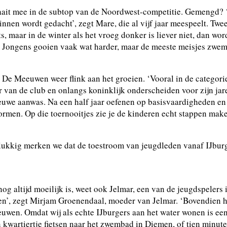
ait mee in de subtop van de Noordwest-competitie. Gemengd? ‘
dinnen wordt gedacht’, zegt Mare, die al vijf jaar meespeelt. Tw
, maar in de winter als het vroeg donker is liever niet, dan word
. Jongens gooien vaak wat harder, maar de meeste meisjes zwemm
n De Meeuwen weer flink aan het groeien. ‘Vooral in de categorie
r van de club en onlangs koninklijk onderscheiden voor zijn j
ieuwe aanwas. Na een half jaar oefenen op basisvaardigheden en h
rmen. Op die toernooitjes zie je de kinderen echt stappen maken
elukkig merken we dat de toestroom van jeugdleden vanaf IJbur
og altijd moeilijk is, weet ook Jelmar, een van de jeugdspelers
nden’, zegt Mirjam Groenendaal, moeder van Jelmar. ‘Bovendien 
en. Omdat wij als echte IJburgers aan het water wonen is een
een kwartiertje fietsen naar het zwembad in Diemen, of tien min