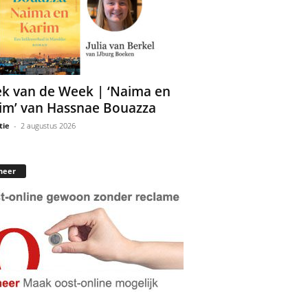
k van de Week | ‘Naima en
im’ van Hassnae Bouazza
tie
-
2 augustus 2026
neer