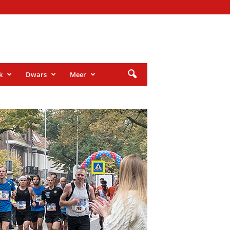
k
Dwars
Meer