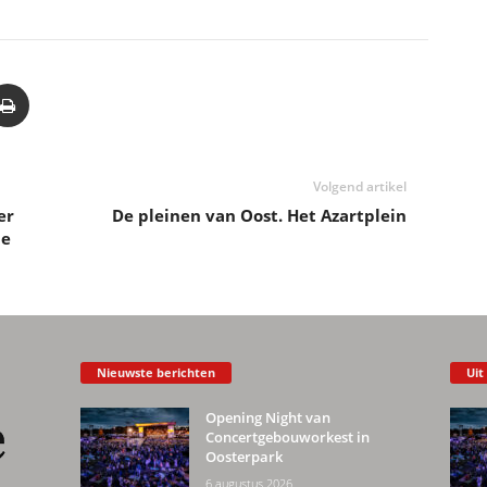
Volgend artikel
er
De pleinen van Oost. Het Azartplein
de
Nieuwste berichten
Uit
Opening Night van
Concertgebouworkest in
Oosterpark
6 augustus 2026