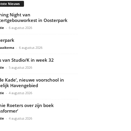
tste Nieuws
ing Night van
ertgebouworkest in Oosterpark
tie
-
6 augustus 2026
erpark
Gaaikema
-
6 augustus 2026
s van Studio/K in week 32
tie
-
5 augustus 2026
de Kade’, nieuwe voorschool in
elijk Havengebied
tie
-
4 augustus 2026
ie Roeters over zijn boek
nsformer’
tie
-
4 augustus 2026