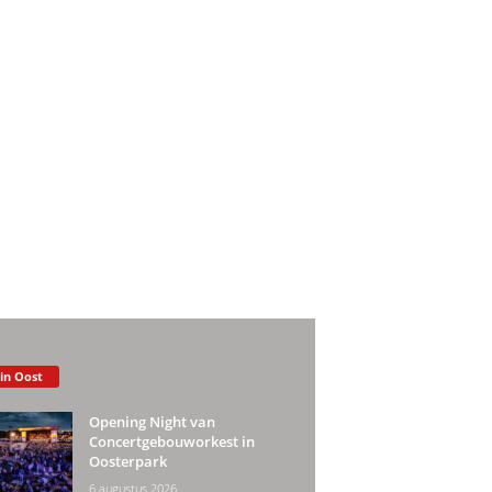
 in Oost
Opening Night van
Concertgebouworkest in
Oosterpark
6 augustus 2026