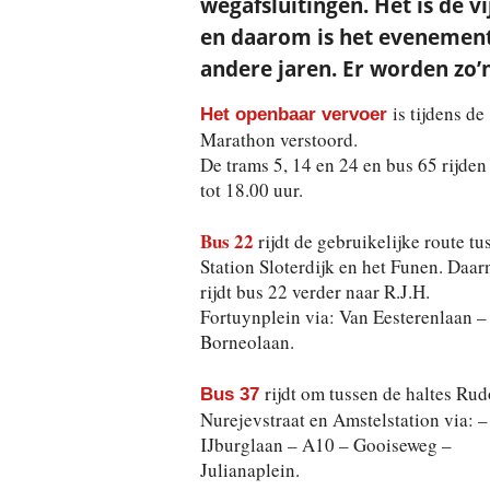
wegafsluitingen. Het is de vi
en daarom is het evenement 
andere jaren. Er worden zo’
is tijdens de
Het openbaar vervoer
Marathon verstoord.
De trams 5, 14 en 24 en bus 65 rijden 
tot 18.00 uur.
Bus 22
rijdt de gebruikelijke route tu
Station Sloterdijk en het Funen. Daar
rijdt bus 22 verder naar R.J.H.
Fortuynplein via: Van Eesterenlaan –
Borneolaan.
rijdt om tussen de haltes Rud
Bus 37
Nurejevstraat en Amstelstation via: –
IJburglaan – A10 – Gooiseweg –
Julianaplein.