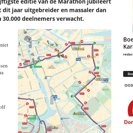
jftigste editie van de Marathon jubileert
dit jaar uitgebreider en massaler dan
n 30.000 deelnemers verwacht.
Boe
niet
Kar
redac
ssen
na
Do
olf