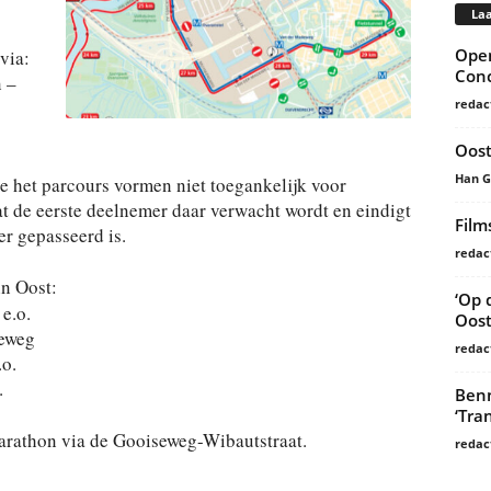
Laa
Open
via:
Conc
 –
redac
Oost
Han 
ie het parcours vormen niet toegankelijk voor
at de eerste deelnemer daar verwacht wordt en eindigt
Film
er gepasseerd is.
redac
n Oost:
‘Op 
e.o.
Oost
keweg
redac
.o.
.
Benn
‘Tra
Marathon via de Gooiseweg-Wibautstraat.
redac