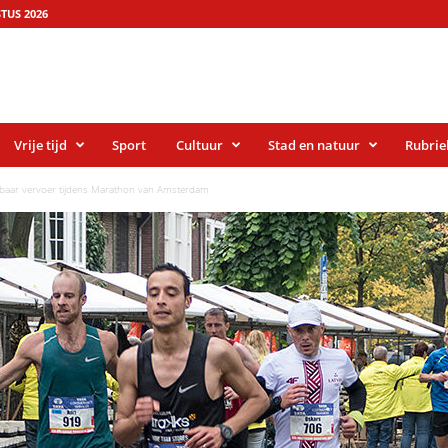
TUS 2026
Vrije tijd
Sport
Cultuur
Stad en natuur
Rubrie
nbaar vervoer tijdens Marathon van Amsterdam