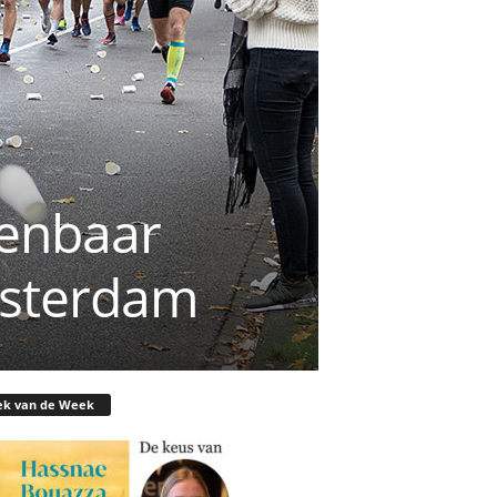
penbaar
msterdam
ek van de Week